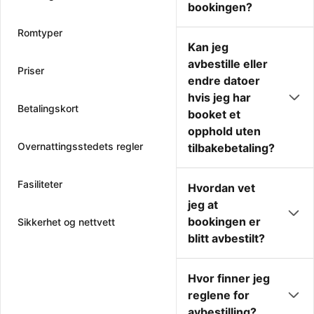
bookingen?
Romtyper
Kan jeg
avbestille eller
Priser
endre datoer
hvis jeg har
Betalingskort
booket et
opphold uten
Overnattingsstedets regler
tilbakebetaling?
Fasiliteter
Hvordan vet
jeg at
bookingen er
Sikkerhet og nettvett
blitt avbestilt?
Hvor finner jeg
reglene for
avbestilling?