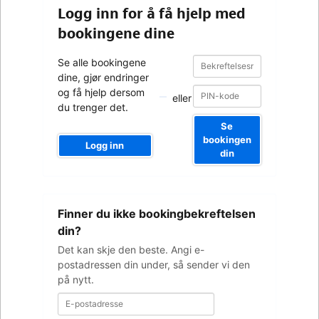
Logg inn for å få hjelp med
bookingene dine
Bekreftelsesnummer
Bekreftelsesnummer
Se alle bookingene
dine, gjør endringer
og få hjelp dersom
eller
du trenger det.
Se
bookingen
Logg inn
din
E-
Finner du ikke bookingbekreftelsen
postadresse
din?
Det kan skje den beste. Angi e-
postadressen din under, så sender vi den
på nytt.