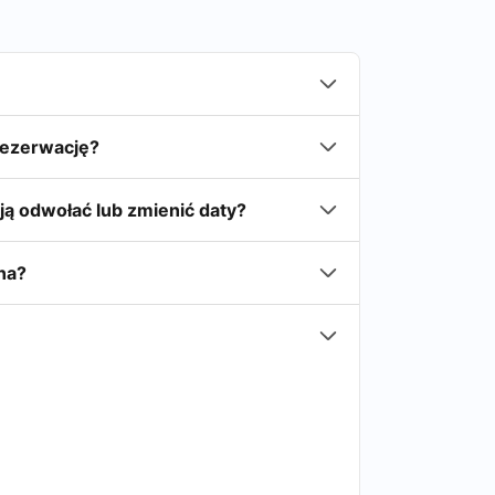
 rezerwację?
ą odwołać lub zmienić daty?
na?