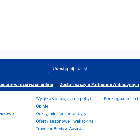
Udostępnij obiekt
miany w rezerwacji online
Zostań naszym Partnerem Afiliacyjnym
Wyjątkowe miejsca na pobyt
Booking.com dla b
Opinie
zynkowe
Odkryj miesięczne pobyty
Oferty sezonowe i wakacyjne
Traveller Review Awards