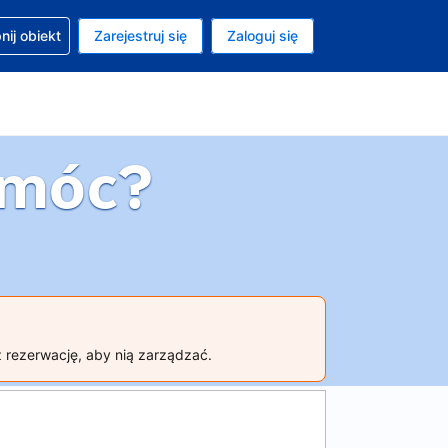
moc w sprawie rezerwacji
ij obiekt
Zarejestruj się
Zaloguj się
ta to Dolar amerykański
ny język to Polski
omóc?
 rezerwację, aby nią zarządzać.