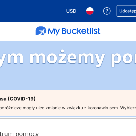
USD
Uzyskaj po
Udostępn
Wybierz walutę. Wybrana walu
Wybierz język. Wybra
ym możemy p
rusa (COVID-19)
odróżnicze mogły ulec zmianie w związku z koronawirusem. Wybierz
entrum pomocy