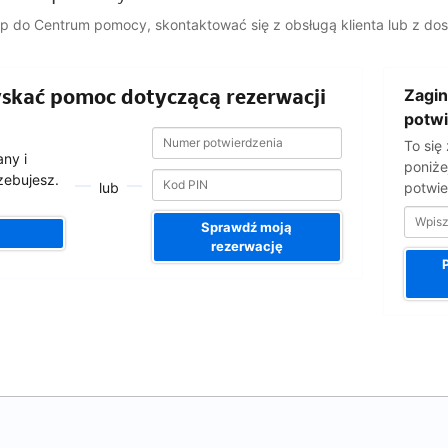
ęp do Centrum pomocy, skontaktować się z obsługą klienta lub z d
Wpisz
zyskać pomoc dotyczącą rezerwacji
Zagin
adres
e-
potwi
Numer
Numer
mail
To się
potwierdzenia
potwierdzenia
ny i
poniże
rzebujesz.
lub
potwie
Sprawdź moją
rezerwację