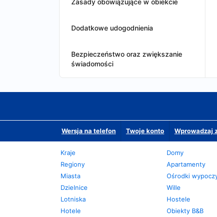
Zasady obowiązujące w obiekcie
Dodatkowe udogodnienia
Bezpieczeństwo oraz zwiększanie
świadomości
Wersja na telefon
Twoje konto
Wprowadzaj z
Kraje
Domy
Regiony
Apartamenty
Miasta
Ośrodki wypoc
Dzielnice
Wille
Lotniska
Hostele
Hotele
Obiekty B&B