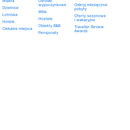
Miasta
Ośrodki
wypoczynkowe
Odkryj miesięczne
Dzielnice
pobyty
Wille
Lotniska
Oferty sezonowe
Hostele
i wakacyjne
Hotele
Obiekty B&B
Traveller Review
Ciekawe miejsca
Awards
Pensjonaty