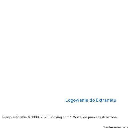
Logowanie do Extranetu
Prawo autorskie © 1996–2026 Booking.com™. Wszelkie prawa zastrzeżone.
Następnym raze