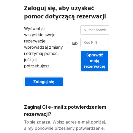
Zaloguj się, aby uzyskać
pomoc dotyczącą rezerwacji
Numer
Numer
Wyświetlaj
potwierdzenia
potwierdzenia
wszystkie swoje
rezerwacje,
lub
wprowadzaj zmiany
i otrzymaj pomoc,
Sprawdź
jeśli jej
moją
potrzebujesz.
rezerwację
Zaloguj się
Wpisz
Zaginął Ci e-mail z potwierdzeniem
adres
e-
rezerwacji?
mail
To się zdarza. Wpisz adres e-mail poniżej,
a my ponownie prześlemy potwierdzenie.