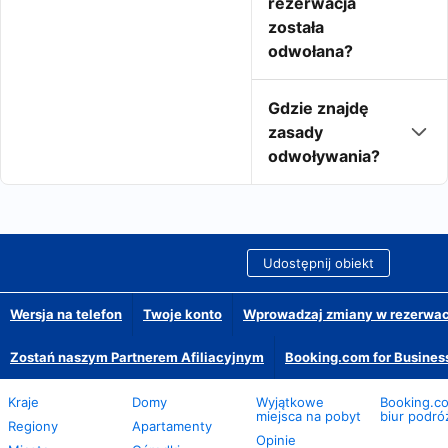
rezerwacja
została
odwołana?
Gdzie znajdę
zasady
odwoływania?
Udostępnij obiekt
Wersja na telefon
Twoje konto
Wprowadzaj zmiany w rezerwacj
Zostań naszym Partnerem Afiliacyjnym
Booking.com for Busines
Kraje
Domy
Wyjątkowe
Booking.co
miejsca na pobyt
biur podró
Regiony
Apartamenty
Opinie