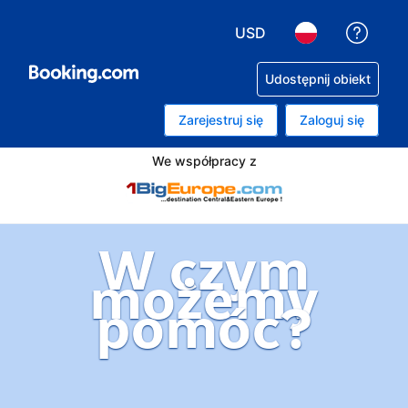
USD
Uzysk
Wybierz walutę. Wybrana
Wybierz język. 
Udostępnij obiekt
Zarejestruj się
Zaloguj się
We współpracy z
W czym
możemy
pomóc?