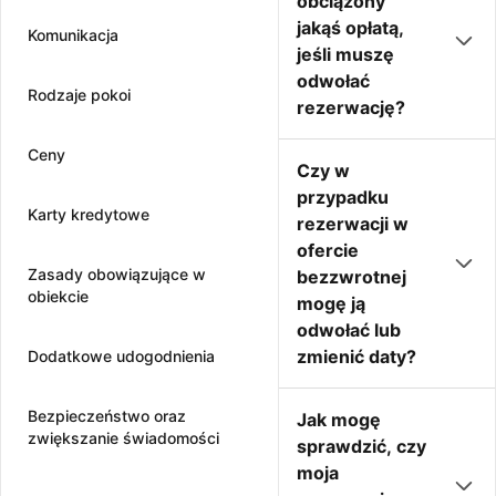
obciążony
jakąś opłatą,
Komunikacja
jeśli muszę
odwołać
Rodzaje pokoi
rezerwację?
Ceny
Czy w
przypadku
Karty kredytowe
rezerwacji w
ofercie
Zasady obowiązujące w
bezzwrotnej
obiekcie
mogę ją
odwołać lub
zmienić daty?
Dodatkowe udogodnienia
Bezpieczeństwo oraz
Jak mogę
zwiększanie świadomości
sprawdzić, czy
moja