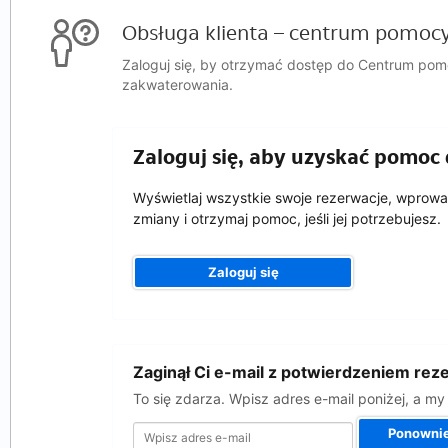
Obsługa klienta – centrum pomoc
Zaloguj się, by otrzymać dostęp do Centrum pomo
zakwaterowania.
Zaloguj się, aby uzyskać pomoc 
Wyświetlaj wszystkie swoje rezerwacje, wprow
zmiany i otrzymaj pomoc, jeśli jej potrzebujesz.
Zaloguj się
Wpisz
Zaginął Ci e-mail z potwierdzeniem rez
adres
e-
To się zdarza. Wpisz adres e-mail poniżej, a m
mail
Ponownie 