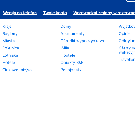
Wersja na telefon
Twoje konto
Wprowadzaj zmiany w rezerwacj
Kraje
Domy
Wyjątko
Regiony
Apartamenty
Opinie
Miasta
Ośrodki wypoczynkowe
Odkryj m
Dzielnice
Wille
Oferty 
wakacyj
Lotniska
Hostele
Travelle
Hotele
Obiekty B&B
Ciekawe miejsca
Pensjonaty