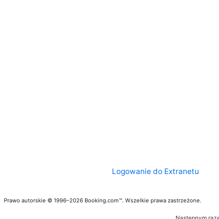
Logowanie do Extranetu
Prawo autorskie © 1996–2026 Booking.com™. Wszelkie prawa zastrzeżone.
Następnym raze