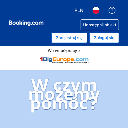
PLN
Uzysk
Wybierz walutę. Wybrana
Wybierz język. 
Udostępnij obiekt
Zarejestruj się
Zaloguj się
We współpracy z
W czym
możemy
pomóc?