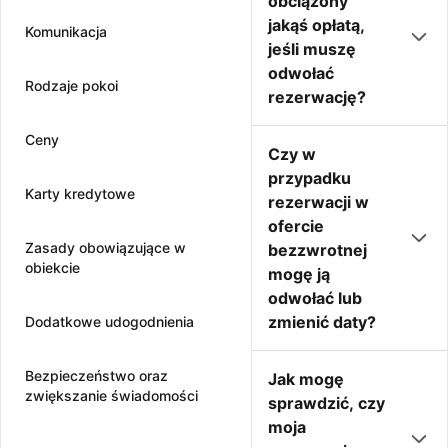
obciążony
jakąś opłatą,
Komunikacja
jeśli muszę
odwołać
Rodzaje pokoi
rezerwację?
Ceny
Czy w
przypadku
Karty kredytowe
rezerwacji w
ofercie
Zasady obowiązujące w
bezzwrotnej
obiekcie
mogę ją
odwołać lub
zmienić daty?
Dodatkowe udogodnienia
Bezpieczeństwo oraz
Jak mogę
zwiększanie świadomości
sprawdzić, czy
moja