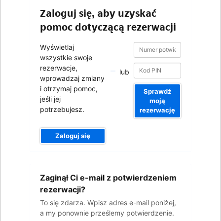
Zaloguj się, aby uzyskać
pomoc dotyczącą rezerwacji
Numer
Numer
Wyświetlaj
potwierdzenia
potwierdzenia
wszystkie swoje
rezerwacje,
lub
wprowadzaj zmiany
i otrzymaj pomoc,
Sprawdź
jeśli jej
moją
potrzebujesz.
rezerwację
Zaloguj się
Wpisz
Zaginął Ci e-mail z potwierdzeniem
adres
e-
rezerwacji?
mail
To się zdarza. Wpisz adres e-mail poniżej,
a my ponownie prześlemy potwierdzenie.