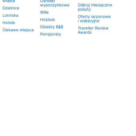
Miasta
Ośrodki
wypoczynkowe
Odkryj miesięczne
Dzielnice
pobyty
Wille
Lotniska
Oferty sezonowe
Hostele
i wakacyjne
Hotele
Obiekty B&B
Traveller Review
Ciekawe miejsca
Awards
Pensjonaty