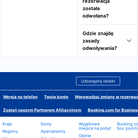
rezerwacja
została
odwołana?
Gdzie znajdę
zasady
odwoływania?
Udostępnij obiekt
Wersja na telefon
Twoje konto
Wprowadzaj zmiany w rezerwacj
Zostań naszym Partnerem Afiliacyjnym
Booking.com for Busines
Kraje
Domy
Wyjątkowe
Booking.co
miejsca na pobyt
biur podró
Regiony
Apartamenty
Opinie