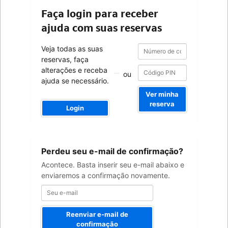
Faça login para receber
ajuda com suas reservas
Número
Número
Veja todas as suas
de
de
reservas, faça
confirmação
confirmação
alterações e receba
ou
ajuda se necessário.
Ver minha
reserva
Login
Seu
Perdeu seu e-mail de confirmação?
e-
mail
Acontece. Basta inserir seu e-mail abaixo e
enviaremos a confirmação novamente.
Reenviar e-mail de
confirmação