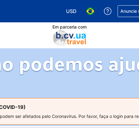
USD
Receber aj
Anuncie 
Escolha sua moeda. Atualment
Escolha seu idioma. A
Em parceria com
o podemos aju
(COVID-19)
dem ser afetados pelo Coronavírus. Por favor, faça o login para re