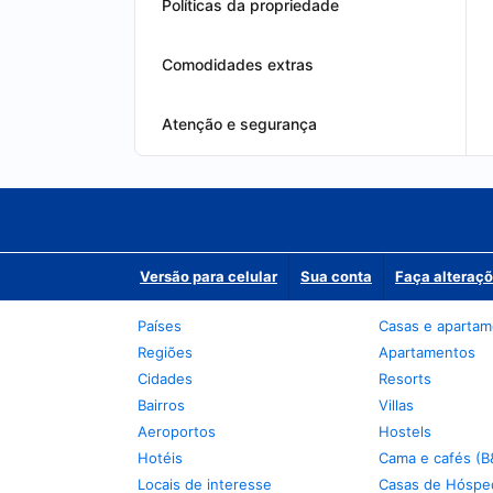
Políticas da propriedade
Comodidades extras
Atenção e segurança
Versão para celular
Sua conta
Faça alteraçõ
Países
Casas e aparta
Regiões
Apartamentos
Cidades
Resorts
Bairros
Villas
Aeroportos
Hostels
Hotéis
Cama e cafés (B
Locais de interesse
Casas de Hóspe