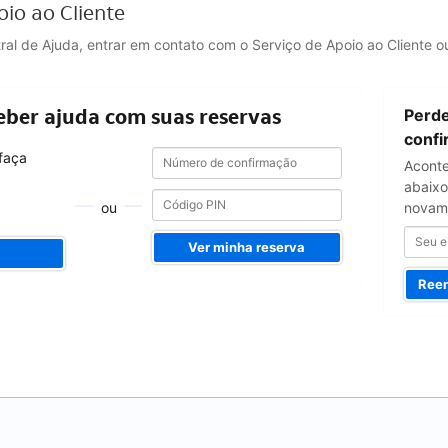
oio ao Cliente
tral de Ajuda, entrar em contato com o Serviço de Apoio ao Cliente
Seu
eber ajuda com suas reservas
Perde
e-
mail
conf
Número
Número
 faça
Aconte
de
de
confirmação
abaixo
confirmação
ou
novam
Ver minha reserva
Reen