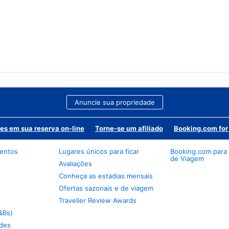
Anuncie sua propriedade
es em sua reserva on-line
Torne-se um afiliado
Booking.com for
mentos
Lugares únicos para ficar
Booking.com para
de Viagem
Avaliações
Conheça as estadias mensais
Ofertas sazonais e de viagem
Traveller Review Awards
&Bs)
des