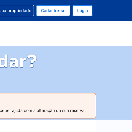
uda com sua reserva
sua propriedade
Cadastre-se
Login
e, sua moeda é: Dólar americano
tualmente, seu idioma é: Português (Brasil)
dar?
ceber ajuda com a alteração da sua reserva.