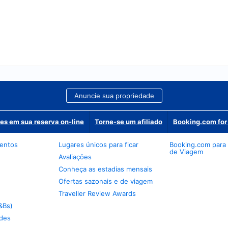
Anuncie sua propriedade
es em sua reserva on-line
Torne-se um afiliado
Booking.com for
mentos
Lugares únicos para ficar
Booking.com para
de Viagem
Avaliações
Conheça as estadias mensais
Ofertas sazonais e de viagem
Traveller Review Awards
&Bs)
des