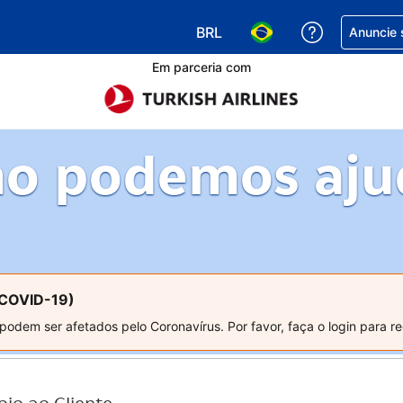
BRL
Receber aj
Anuncie 
Escolha sua moeda. Atualment
Escolha seu idioma. A
Em parceria com
o podemos aju
(COVID-19)
dem ser afetados pelo Coronavírus. Por favor, faça o login para re