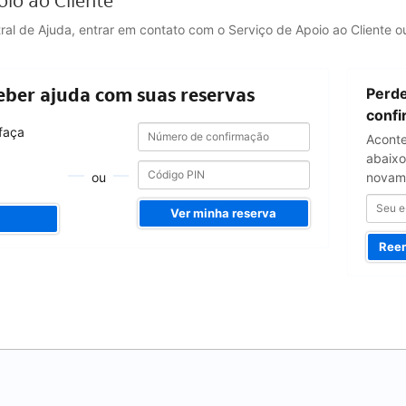
oio ao Cliente
tral de Ajuda, entrar em contato com o Serviço de Apoio ao Cliente
Seu
eber ajuda com suas reservas
Perde
e-
mail
conf
Número
Número
 faça
Aconte
de
de
confirmação
abaixo
confirmação
ou
novam
Ver minha reserva
Reen