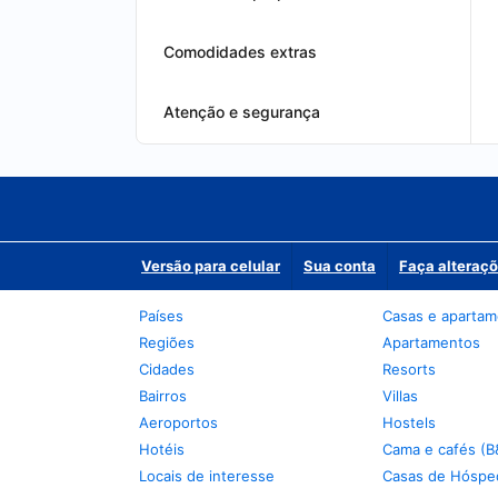
Comodidades extras
Atenção e segurança
Versão para celular
Sua conta
Faça alteraçõ
Países
Casas e aparta
Regiões
Apartamentos
Cidades
Resorts
Bairros
Villas
Aeroportos
Hostels
Hotéis
Cama e cafés (B
Locais de interesse
Casas de Hóspe