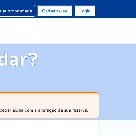
uda com sua reserva
sua propriedade
Cadastre-se
Login
e, sua moeda é: Real
tualmente, seu idioma é: Português (Brasil)
dar?
ceber ajuda com a alteração da sua reserva.