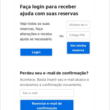
Faça login para receber
ajuda com suas reservas
Número
Número
Veja todas as suas
de
de
reservas, faça
confirmação
confirmação
alterações e receba
ou
ajuda se necessário.
Ver minha
reserva
Login
Seu
Perdeu seu e-mail de confirmação?
e-
mail
Acontece. Basta inserir seu e-mail abaixo e
enviaremos a confirmação novamente.
Reenviar e-mail de
confirmação