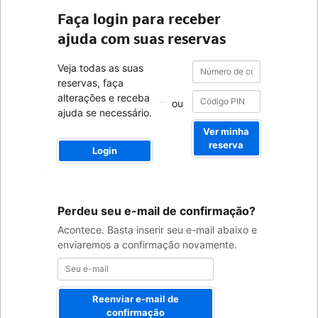
Faça login para receber
ajuda com suas reservas
Número
Número
Veja todas as suas
de
de
reservas, faça
confirmação
confirmação
alterações e receba
ou
ajuda se necessário.
Ver minha
reserva
Login
Seu
Perdeu seu e-mail de confirmação?
e-
mail
Acontece. Basta inserir seu e-mail abaixo e
enviaremos a confirmação novamente.
Reenviar e-mail de
confirmação