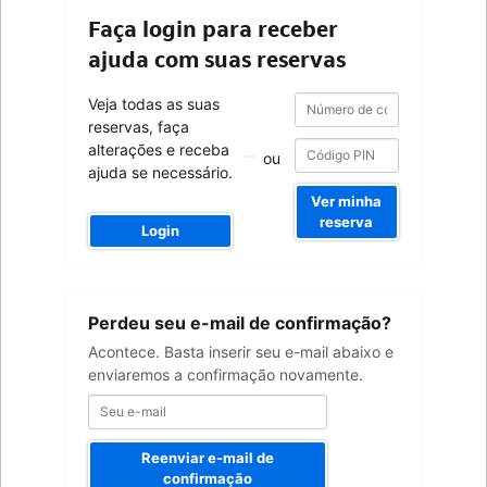
Faça login para receber
ajuda com suas reservas
Número
Número
Veja todas as suas
de
de
reservas, faça
confirmação
confirmação
alterações e receba
ou
ajuda se necessário.
Ver minha
reserva
Login
Seu
Perdeu seu e-mail de confirmação?
e-
mail
Acontece. Basta inserir seu e-mail abaixo e
enviaremos a confirmação novamente.
Reenviar e-mail de
confirmação