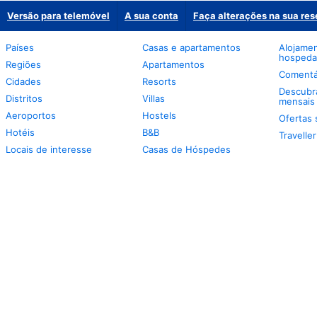
Versão para telemóvel
A sua conta
Faça alterações na sua res
Países
Casas e apartamentos
Alojamen
hospeda
Regiões
Apartamentos
Comentá
Cidades
Resorts
Descubra
Distritos
Villas
mensais
Aeroportos
Hostels
Ofertas 
Hotéis
B&B
Travelle
Locais de interesse
Casas de Hóspedes