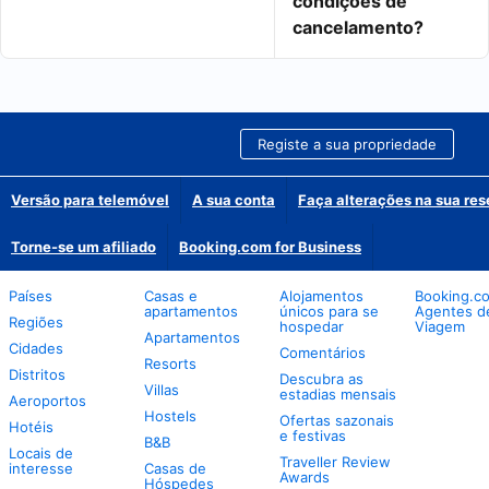
condições de
cancelamento?
Registe a sua propriedade
Versão para telemóvel
A sua conta
Faça alterações na sua res
Torne-se um afiliado
Booking.com for Business
Países
Casas e
Alojamentos
Booking.c
apartamentos
únicos para se
Agentes d
Regiões
hospedar
Viagem
Apartamentos
Cidades
Comentários
Resorts
Distritos
Descubra as
Villas
estadias mensais
Aeroportos
Hostels
Ofertas sazonais
Hotéis
e festivas
B&B
Locais de
Traveller Review
interesse
Casas de
Awards
Hóspedes