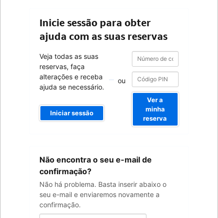
Inicie sessão para obter
ajuda com as suas reservas
Número
Número
Veja todas as suas
de
de
reservas, faça
confirmação
confirmação
alterações e receba
ou
ajuda se necessário.
Ver a
minha
Iniciar sessão
reserva
O
Não encontra o seu e-mail de
seu
endereço
confirmação?
de
Não há problema. Basta inserir abaixo o
e-
seu e-mail e enviaremos novamente a
mail
confirmação.