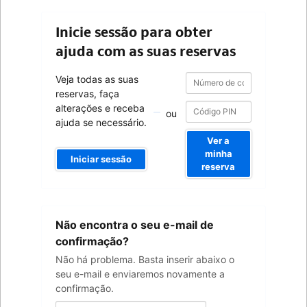
Inicie sessão para obter
ajuda com as suas reservas
Número
Número
Veja todas as suas
de
de
reservas, faça
confirmação
confirmação
alterações e receba
ou
ajuda se necessário.
Ver a
minha
Iniciar sessão
reserva
O
Não encontra o seu e-mail de
seu
endereço
confirmação?
de
Não há problema. Basta inserir abaixo o
e-
seu e-mail e enviaremos novamente a
mail
confirmação.