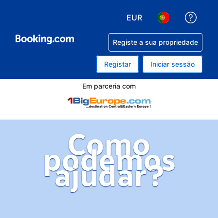
EUR
Obten
Escolha a sua moeda. A
Escolha o seu i
Registe a sua propriedade
Registar
Iniciar sessão
Em parceria com
Como
podemos
ajudar?