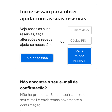
Inicie sessão para obter
ajuda com as suas reservas
Número
Número
Veja todas as suas
de
de
reservas, faça
confirmação
confirmação
alterações e receba
ou
ajuda se necessário.
Ver a
minha
Iniciar sessão
reserva
O
Não encontra o seu e-mail de
seu
endereço
confirmação?
de
Não há problema. Basta inserir abaixo o
e-
seu e-mail e enviaremos novamente a
mail
confirmação.