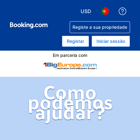
USD
Obten
Escolha a sua moeda. A 
Escolha o seu i
Registe a sua propriedade
Registar
Iniciar sessão
Em parceria com
Como
podemos
ajudar?