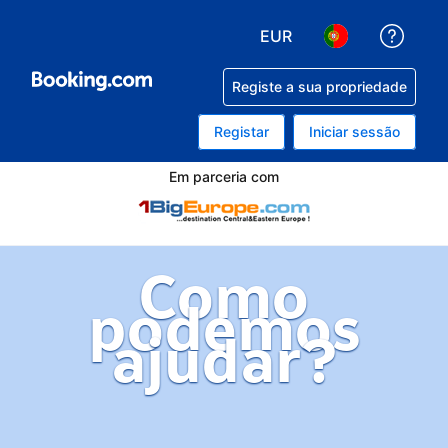
EUR
Obten
Escolha a sua moeda. A
Escolha o seu i
Registe a sua propriedade
Registar
Iniciar sessão
Em parceria com
Como
podemos
ajudar?