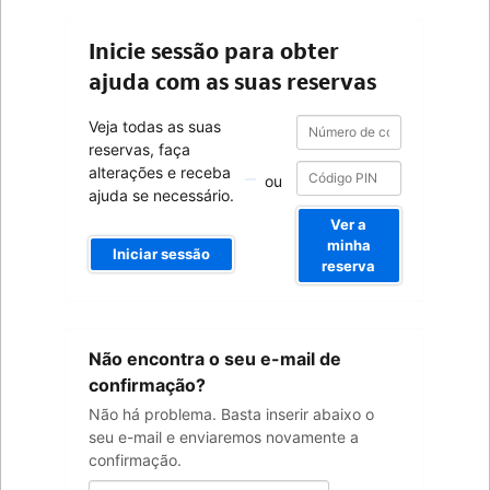
Inicie sessão para obter
ajuda com as suas reservas
Número
Número
Veja todas as suas
de
de
reservas, faça
confirmação
confirmação
alterações e receba
ou
ajuda se necessário.
Ver a
minha
Iniciar sessão
reserva
O
Não encontra o seu e-mail de
seu
endereço
confirmação?
de
Não há problema. Basta inserir abaixo o
e-
seu e-mail e enviaremos novamente a
mail
confirmação.