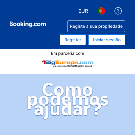
EUR
Obten
Escolha a sua moeda. A
Escolha o seu i
Registe a sua propriedade
Registar
Iniciar sessão
Em parceria com
Como
podemos
ajudar?