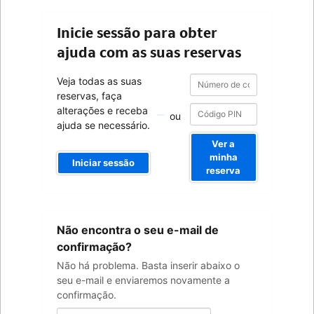
Inicie sessão para obter
ajuda com as suas reservas
Número
Número
Veja todas as suas
de
de
reservas, faça
confirmação
confirmação
alterações e receba
ou
ajuda se necessário.
Ver a
minha
Iniciar sessão
reserva
O
Não encontra o seu e-mail de
seu
endereço
confirmação?
de
Não há problema. Basta inserir abaixo o
e-
seu e-mail e enviaremos novamente a
mail
confirmação.