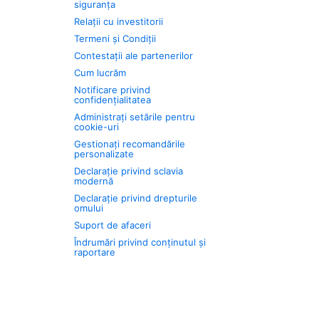
siguranța
Relații cu investitorii
Termeni și Condiții
Contestații ale partenerilor
Cum lucrăm
Notificare privind
confidențialitatea
Administrați setările pentru
cookie-uri
Gestionați recomandările
personalizate
Declarație privind sclavia
modernă
Declarație privind drepturile
omului
Suport de afaceri
Îndrumări privind conținutul și
raportare