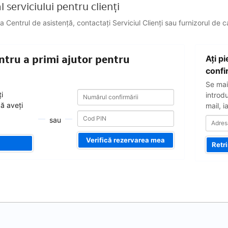
 serviciului pentru clienți
a Centrul de asistență, contactați Serviciul Clienți sau furnizorul de 
Adresa
ntru a primi ajutor pentru
Aţi p
dvs.
de
confi
e-
Se mai
mail
Numărul
Numărul
i
introd
confirmării
confirmării
că aveți
mail, i
sau
Verifică rezervarea mea
Retr