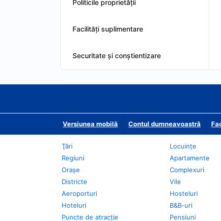
Politicile proprietății
Facilităţi suplimentare
Securitate și conștientizare
Versiunea mobilă
Contul dumneavoastră
Fac
Ţări
Locuințe
Regiuni
Apartamente
Oraşe
Complexuri
Districte
Vile
Aeroporturi
Hosteluri
Hoteluri
B&B-uri
Puncte de atracţie
Pensiuni