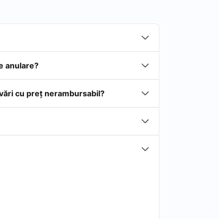
de anulare?
rvări cu preţ nerambursabil?