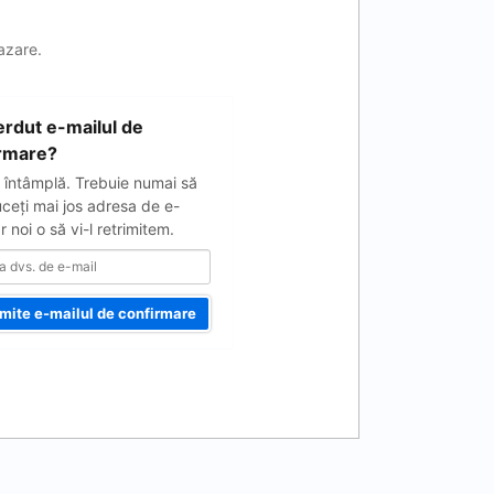
cazare.
ierdut e-mailul de
rmare?
 întâmplă. Trebuie numai să
uceţi mai jos adresa de e-
ar noi o să vi-l retrimitem.
imite e-mailul de confirmare