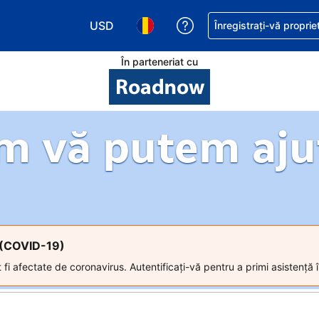
USD
Primiți asistență cu pri
Înregistrați-vă proprie
Alegeţi moneda. Moneda actuală este Dol
Alegeți limba. Limba actuală est
În parteneriat cu
m vă putem aju
s (COVID-19)
 fi afectate de coronavirus. Autentificați-vă pentru a primi asistență î