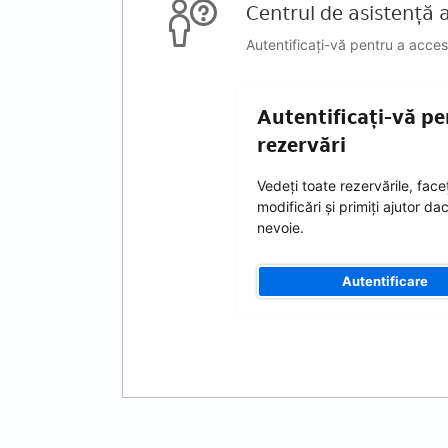
Centrul de asistență al
Autentificați-vă pentru a acces
Autentificați-vă pe
rezervări
Vedeți toate rezervările, faceț
modificări și primiți ajutor da
nevoie.
Autentificare