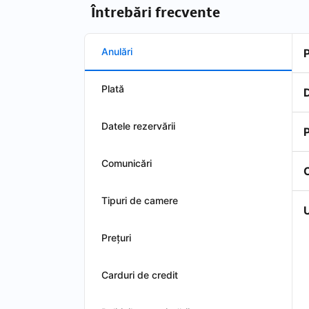
Întrebări frecvente
Anulări
Plată
D
Datele rezervării
P
Comunicări
Tipuri de camere
U
Preţuri
Carduri de credit