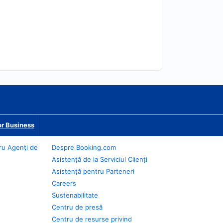
r Business
ru Agenți de
Despre Booking.com
Asistență de la Serviciul Clienți
Asistență pentru Parteneri
Careers
Sustenabilitate
Centru de presă
Centru de resurse privind