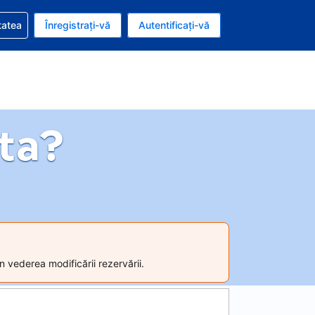
vire la rezervarea dvs.
tatea
Înregistrați-vă
Autentificați-vă
ar american
e Română
ta?
n vederea modificării rezervării.