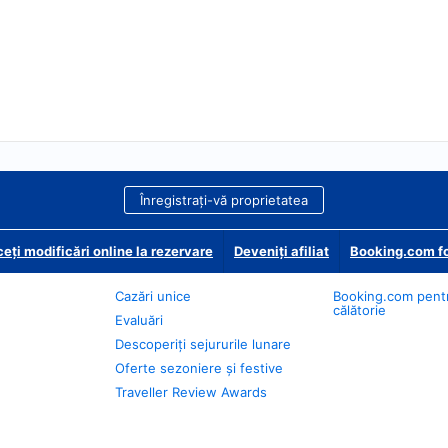
Înregistrați-vă proprietatea
eți modificări online la rezervare
Deveniţi afiliat
Booking.com fo
Cazări unice
Booking.com pent
călătorie
Evaluări
Descoperiți sejururile lunare
Oferte sezoniere și festive
Traveller Review Awards