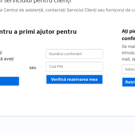
 serviciului pentru clienți
a Centrul de asistență, contactați Serviciul Clienți sau furnizorul de 
Adresa
ntru a primi ajutor pentru
Aţi p
dvs.
de
confi
e-
Se mai
mail
Numărul
Numărul
i
introd
confirmării
confirmării
că aveți
mail, i
sau
Verifică rezervarea mea
Retr