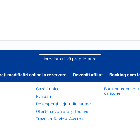
Înregistrați-vă proprietatea
eți modificări online la rezervare
Deveniţi afiliat
Booking.com fo
Cazări unice
Booking.com pent
călătorie
Evaluări
Descoperiți sejururile lunare
Oferte sezoniere și festive
Traveller Review Awards