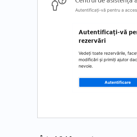
Centrul de asistență al
Autentificați-vă pentru a acces
Autentificați-vă pe
rezervări
Vedeți toate rezervările, faceț
modificări și primiți ajutor da
nevoie.
Autentificare