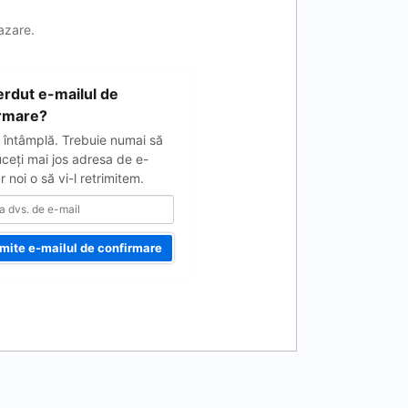
cazare.
ierdut e-mailul de
rmare?
 întâmplă. Trebuie numai să
uceţi mai jos adresa de e-
ar noi o să vi-l retrimitem.
imite e-mailul de confirmare