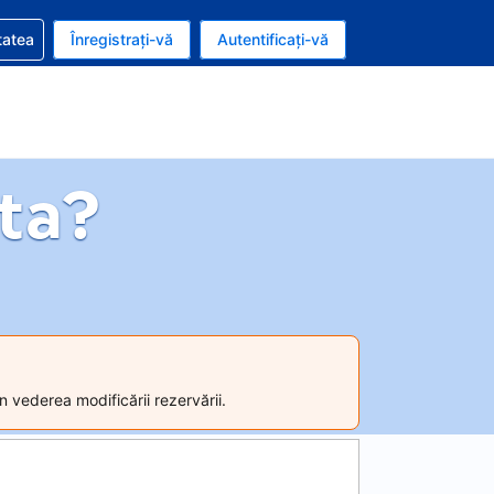
vire la rezervarea dvs.
tatea
Înregistrați-vă
Autentificați-vă
u nou românesc
e Română
ta?
n vederea modificării rezervării.