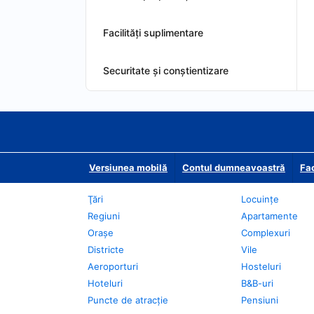
Facilităţi suplimentare
Securitate și conștientizare
Versiunea mobilă
Contul dumneavoastră
Fac
Ţări
Locuințe
Regiuni
Apartamente
Oraşe
Complexuri
Districte
Vile
Aeroporturi
Hosteluri
Hoteluri
B&B-uri
Puncte de atracţie
Pensiuni