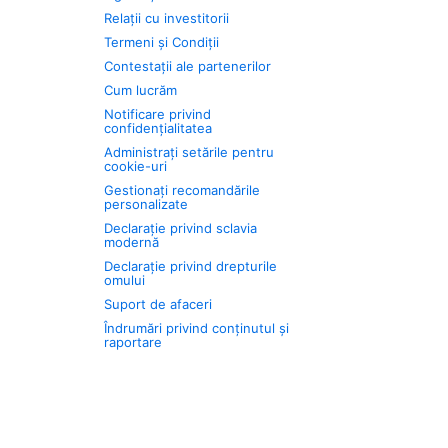
Relații cu investitorii
Termeni și Condiții
Contestații ale partenerilor
Cum lucrăm
Notificare privind
confidențialitatea
Administrați setările pentru
cookie-uri
Gestionați recomandările
personalizate
Declarație privind sclavia
modernă
Declarație privind drepturile
omului
Suport de afaceri
Îndrumări privind conținutul și
raportare