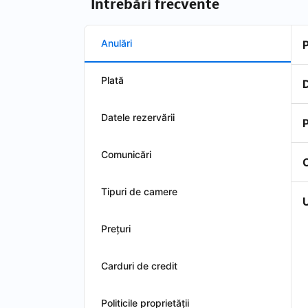
Întrebări frecvente
Anulări
Plată
D
Datele rezervării
P
Comunicări
Tipuri de camere
U
Preţuri
Carduri de credit
Politicile proprietății