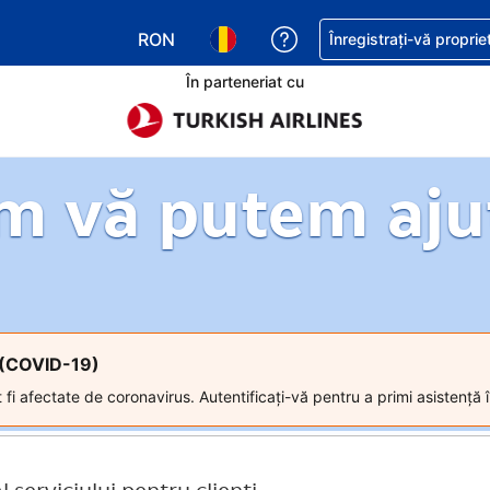
RON
Primiți asistență cu pri
Înregistrați-vă proprie
Alegeţi moneda. Moneda actuală este Le
Alegeți limba. Limba actuală est
În parteneriat cu
m vă putem aju
s (COVID-19)
 fi afectate de coronavirus. Autentificați-vă pentru a primi asistență î