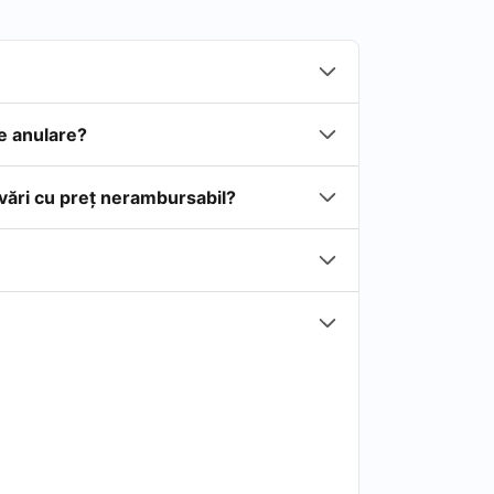
de anulare?
rvări cu preţ nerambursabil?