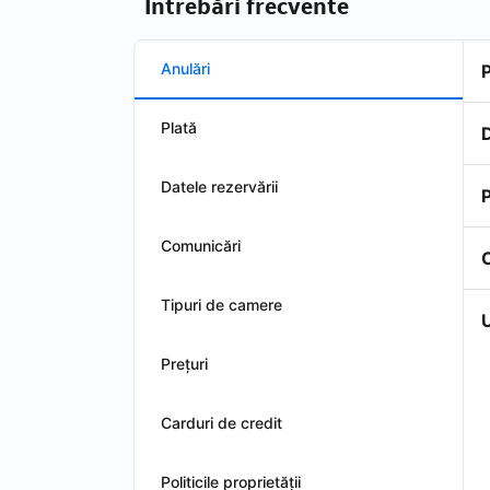
Întrebări frecvente
Anulări
Plată
D
Datele rezervării
P
Comunicări
Tipuri de camere
U
Preţuri
Carduri de credit
Politicile proprietății