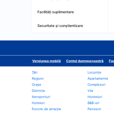
Facilităţi suplimentare
Securitate și conștientizare
Versiunea mobilă
Contul dumneavoastră
Fac
Ţări
Locuințe
Regiuni
Apartamente
Oraşe
Complexuri
Districte
Vile
Aeroporturi
Hosteluri
Hoteluri
B&B-uri
Puncte de atracţie
Pensiuni