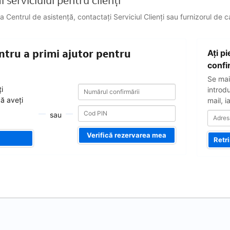
 serviciului pentru clienți
a Centrul de asistență, contactați Serviciul Clienți sau furnizorul de 
Adresa
ntru a primi ajutor pentru
Aţi p
dvs.
de
confi
e-
Se mai
mail
Numărul
Numărul
i
introd
confirmării
confirmării
că aveți
mail, i
sau
Verifică rezervarea mea
Retr