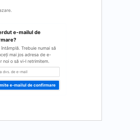
cazare.
ierdut e-mailul de
rmare?
 întâmplă. Trebuie numai să
uceţi mai jos adresa de e-
ar noi o să vi-l retrimitem.
imite e-mailul de confirmare