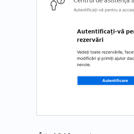
Centrul de asistență al
Autentificați-vă pentru a acces
Autentificați-vă pe
rezervări
Vedeți toate rezervările, faceț
modificări și primiți ajutor da
nevoie.
Autentificare