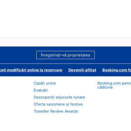
Înregistrați-vă proprietatea
eți modificări online la rezervare
Deveniţi afiliat
Booking.com fo
Cazări unice
Booking.com pent
călătorie
Evaluări
Descoperiți sejururile lunare
Oferte sezoniere și festive
Traveller Review Awards