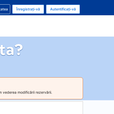
vire la rezervarea dvs.
tatea
Înregistrați-vă
Autentificați-vă
ar american
e Română
ta?
n vederea modificării rezervării.