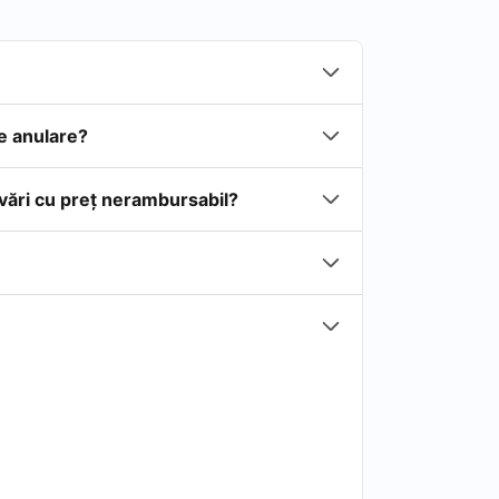
de anulare?
rvări cu preţ nerambursabil?