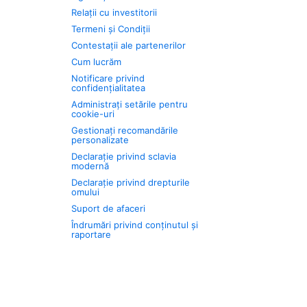
Relații cu investitorii
Termeni și Condiții
Contestații ale partenerilor
Cum lucrăm
Notificare privind
confidențialitatea
Administrați setările pentru
cookie-uri
Gestionați recomandările
personalizate
Declarație privind sclavia
modernă
Declarație privind drepturile
omului
Suport de afaceri
Îndrumări privind conținutul și
raportare