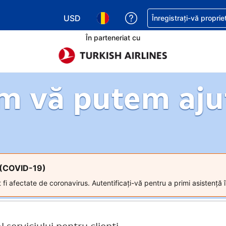
USD
Primiți asistență cu pri
Înregistrați-vă proprie
Alegeţi moneda. Moneda actuală este Dol
Alegeți limba. Limba actuală est
În parteneriat cu
m vă putem aju
s (COVID-19)
 fi afectate de coronavirus. Autentificați-vă pentru a primi asistență î