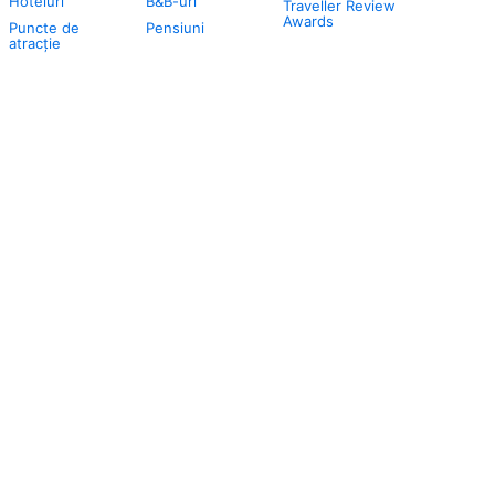
Hoteluri
B&B-uri
Traveller Review
Awards
Puncte de
Pensiuni
atracţie