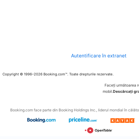
Autentificare în extranet
Copyright © 1996–2026 Booking.com™. Toate drepturile rezervate.
Faceți următoarea 
mobil.
Descărcați grat
Booking.com face parte din Booking Holdings Inc., liderul mondial în călători