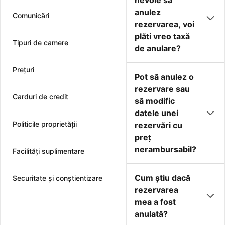
nevoie să
anulez
Comunicări
rezervarea, voi
plăti vreo taxă
Tipuri de camere
de anulare?
Preţuri
Pot să anulez o
rezervare sau
Carduri de credit
să modific
datele unei
Politicile proprietății
rezervări cu
preţ
nerambursabil?
Facilităţi suplimentare
Cum ştiu dacă
Securitate și conștientizare
rezervarea
mea a fost
anulată?