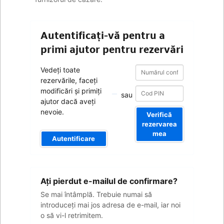
Autentificați-vă pentru a
primi ajutor pentru rezervări
Numărul
Numărul
Vedeți toate
confirmării
confirmării
rezervările, faceți
modificări și primiți
sau
ajutor dacă aveți
nevoie.
Verifică
rezervarea
mea
Autentificare
Adresa
Aţi pierdut e-mailul de confirmare?
dvs.
de
Se mai întâmplă. Trebuie numai să
e-
introduceţi mai jos adresa de e-mail, iar noi
mail
o să vi-l retrimitem.