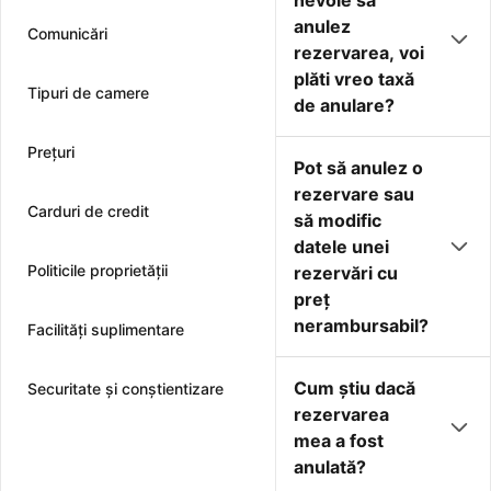
nevoie să
anulez
Comunicări
rezervarea, voi
plăti vreo taxă
Tipuri de camere
de anulare?
Preţuri
Pot să anulez o
rezervare sau
Carduri de credit
să modific
datele unei
Politicile proprietății
rezervări cu
preţ
nerambursabil?
Facilităţi suplimentare
Cum ştiu dacă
Securitate și conștientizare
rezervarea
mea a fost
anulată?