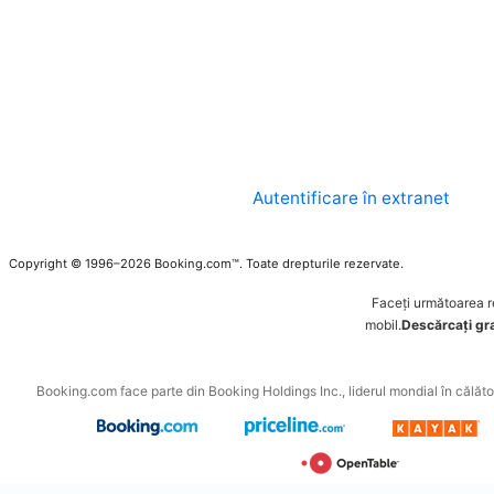
Autentificare în extranet
Copyright © 1996–2026 Booking.com™. Toate drepturile rezervate.
Faceți următoarea 
mobil.
Descărcați grat
Booking.com face parte din Booking Holdings Inc., liderul mondial în călători