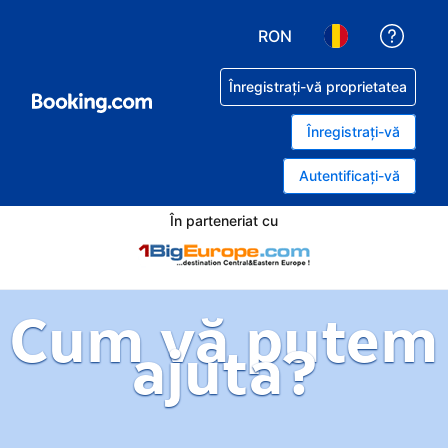
RON
Primiț
Alegeţi moneda. Moneda
Alegeți limba. 
Înregistrați-vă proprietatea
Înregistrați-vă
Autentificați-vă
În parteneriat cu
Cum vă putem
ajuta?