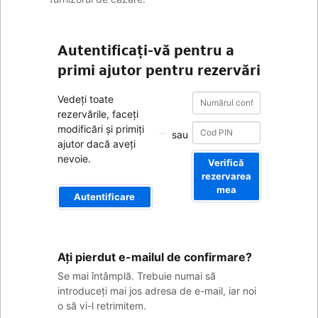
Autentificați-vă pentru a
primi ajutor pentru rezervări
Numărul
Numărul
Vedeți toate
confirmării
confirmării
rezervările, faceți
modificări și primiți
sau
ajutor dacă aveți
nevoie.
Verifică
rezervarea
mea
Autentificare
Adresa
Aţi pierdut e-mailul de confirmare?
dvs.
de
Se mai întâmplă. Trebuie numai să
e-
introduceţi mai jos adresa de e-mail, iar noi
mail
o să vi-l retrimitem.