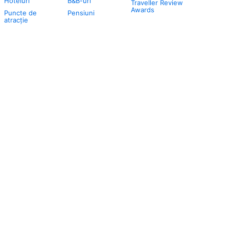
Hoteluri
B&B-uri
Traveller Review
Awards
Puncte de
Pensiuni
atracţie