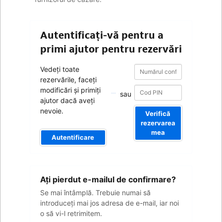
Autentificați-vă pentru a
primi ajutor pentru rezervări
Numărul
Numărul
Vedeți toate
confirmării
confirmării
rezervările, faceți
modificări și primiți
sau
ajutor dacă aveți
nevoie.
Verifică
rezervarea
mea
Autentificare
Adresa
Aţi pierdut e-mailul de confirmare?
dvs.
de
Se mai întâmplă. Trebuie numai să
e-
introduceţi mai jos adresa de e-mail, iar noi
mail
o să vi-l retrimitem.