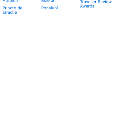
Hoteluri
B&B-uri
Traveller Review
Awards
Puncte de
Pensiuni
atracţie