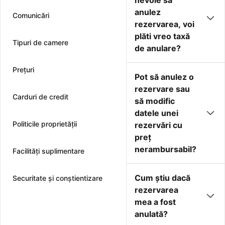
nevoie să
anulez
Comunicări
rezervarea, voi
plăti vreo taxă
Tipuri de camere
de anulare?
Preţuri
Pot să anulez o
rezervare sau
Carduri de credit
să modific
datele unei
Politicile proprietății
rezervări cu
preţ
nerambursabil?
Facilităţi suplimentare
Cum ştiu dacă
Securitate și conștientizare
rezervarea
mea a fost
anulată?