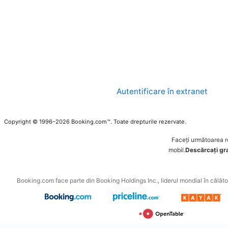
Autentificare în extranet
Copyright © 1996–2026 Booking.com™. Toate drepturile rezervate.
Faceți următoarea 
mobil.
Descărcați grat
Booking.com face parte din Booking Holdings Inc., liderul mondial în călători