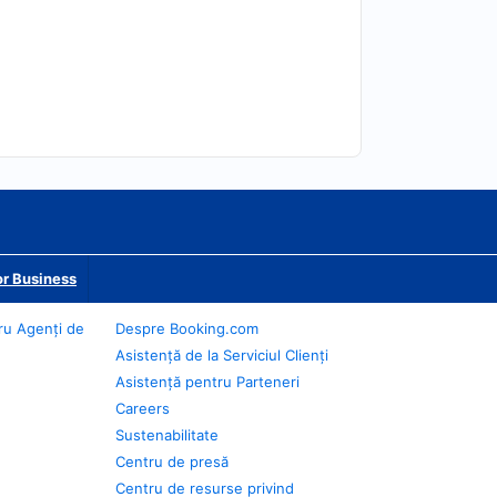
r Business
ru Agenți de
Despre Booking.com
Asistență de la Serviciul Clienți
Asistență pentru Parteneri
Careers
Sustenabilitate
Centru de presă
Centru de resurse privind