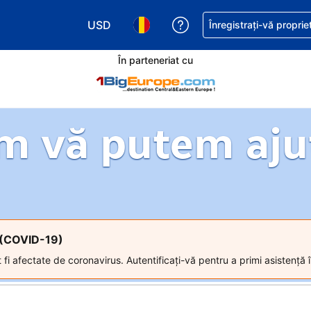
USD
Primiți asistență cu pri
Înregistrați-vă proprie
Alegeţi moneda. Moneda actuală este Dol
Alegeți limba. Limba actuală est
În parteneriat cu
m vă putem aju
s (COVID-19)
 fi afectate de coronavirus. Autentificați-vă pentru a primi asistență î