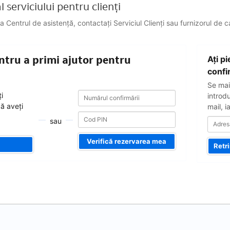
 serviciului pentru clienți
a Centrul de asistență, contactați Serviciul Clienți sau furnizorul de 
Adresa
ntru a primi ajutor pentru
Aţi p
dvs.
de
confi
e-
Se mai
mail
Numărul
Numărul
i
introd
confirmării
confirmării
că aveți
mail, i
sau
Verifică rezervarea mea
Retr