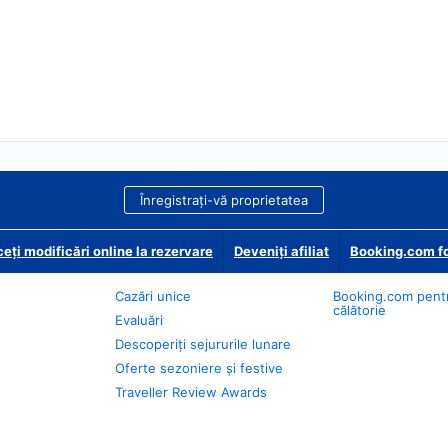
Înregistrați-vă proprietatea
eți modificări online la rezervare
Deveniţi afiliat
Booking.com fo
Cazări unice
Booking.com pent
călătorie
Evaluări
Descoperiți sejururile lunare
Oferte sezoniere și festive
Traveller Review Awards