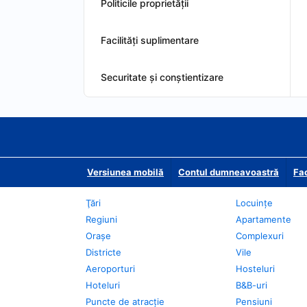
Politicile proprietății
Facilităţi suplimentare
Securitate și conștientizare
Versiunea mobilă
Contul dumneavoastră
Fac
Ţări
Locuințe
Regiuni
Apartamente
Oraşe
Complexuri
Districte
Vile
Aeroporturi
Hosteluri
Hoteluri
B&B-uri
Puncte de atracţie
Pensiuni