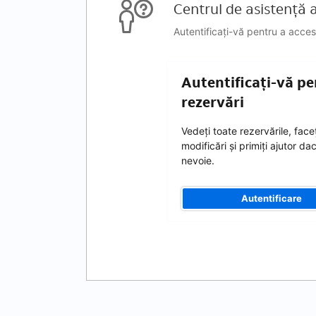
Centrul de asistență al
Autentificați-vă pentru a acces
Autentificați-vă pe
rezervări
Vedeți toate rezervările, faceț
modificări și primiți ajutor da
nevoie.
Autentificare