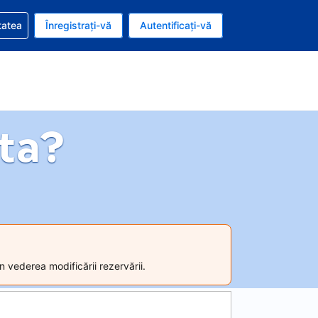
vire la rezervarea dvs.
tatea
Înregistrați-vă
Autentificați-vă
ar american
e Română
ta?
n vederea modificării rezervării.