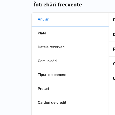
Întrebări frecvente
Anulări
Plată
D
Datele rezervării
P
Comunicări
Tipuri de camere
U
Preţuri
Carduri de credit