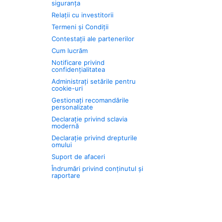
siguranța
Relații cu investitorii
Termeni și Condiții
Contestații ale partenerilor
Cum lucrăm
Notificare privind
confidențialitatea
Administrați setările pentru
cookie-uri
Gestionați recomandările
personalizate
Declarație privind sclavia
modernă
Declarație privind drepturile
omului
Suport de afaceri
Îndrumări privind conținutul și
raportare