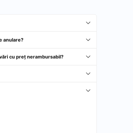
de anulare?
rvări cu preţ nerambursabil?