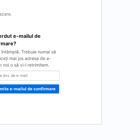
cazare.
ierdut e-mailul de
rmare?
 întâmplă. Trebuie numai să
uceţi mai jos adresa de e-
ar noi o să vi-l retrimitem.
imite e-mailul de confirmare