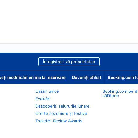
Înregistrați-vă proprietatea
eți modificări online la rezervare
Deveniţi afiliat
Booking.com fo
Cazări unice
Booking.com pent
călătorie
Evaluări
Descoperiți sejururile lunare
Oferte sezoniere și festive
Traveller Review Awards