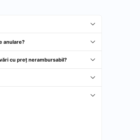
de anulare?
rvări cu preţ nerambursabil?