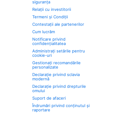
siguranța
Relații cu investitorii
Termeni și Condiții
Contestații ale partenerilor
Cum lucrăm
Notificare privind
confidențialitatea
Administrați setările pentru
cookie-uri
Gestionați recomandările
personalizate
Declarație privind sclavia
modernă
Declarație privind drepturile
omului
Suport de afaceri
Îndrumări privind conținutul și
raportare