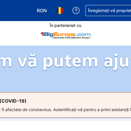
RON
Primiți asistență cu pri
Înregistrați-vă proprie
Alegeţi moneda. Moneda actuală este Le
Alegeți limba. Limba actuală est
În parteneriat cu
m vă putem aju
s (COVID-19)
 fi afectate de coronavirus. Autentificați-vă pentru a primi asistență î