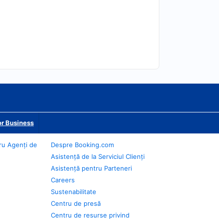
r Business
ru Agenți de
Despre Booking.com
Asistență de la Serviciul Clienți
Asistență pentru Parteneri
Careers
Sustenabilitate
Centru de presă
Centru de resurse privind