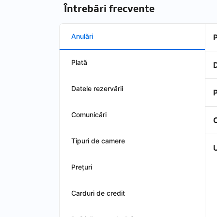
Întrebări frecvente
Anulări
Plată
D
Datele rezervării
P
Comunicări
Tipuri de camere
U
Preţuri
Carduri de credit