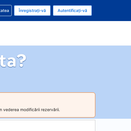
vire la rezervarea dvs.
tatea
Înregistrați-vă
Autentificați-vă
u nou românesc
e Română
ta?
n vederea modificării rezervării.