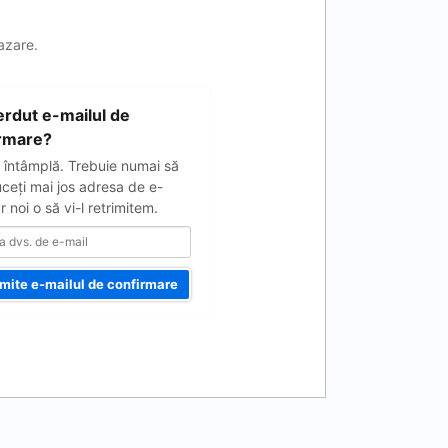
cazare.
ierdut e-mailul de
rmare?
 întâmplă. Trebuie numai să
uceţi mai jos adresa de e-
ar noi o să vi-l retrimitem.
imite e-mailul de confirmare