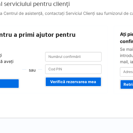
 serviciului pentru clienți
a Centrul de asistență, contactați Serviciul Clienți sau furnizorul de 
Adresa
ntru a primi ajutor pentru
Aţi p
dvs.
de
confi
e-
Se mai
mail
Numărul
Numărul
i
introd
confirmării
confirmării
că aveți
mail, i
sau
Verifică rezervarea mea
Retr