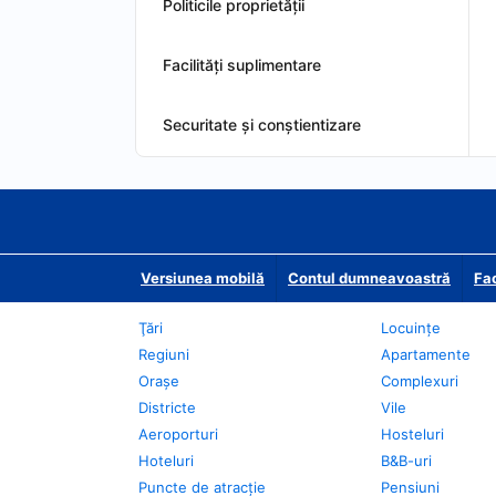
Politicile proprietății
Facilităţi suplimentare
Securitate și conștientizare
Versiunea mobilă
Contul dumneavoastră
Fac
Ţări
Locuințe
Regiuni
Apartamente
Oraşe
Complexuri
Districte
Vile
Aeroporturi
Hosteluri
Hoteluri
B&B-uri
Puncte de atracţie
Pensiuni