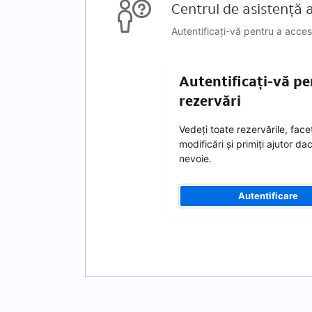
Centrul de asistență al
Autentificați-vă pentru a acces
Autentificați-vă pe
rezervări
Vedeți toate rezervările, faceț
modificări și primiți ajutor da
nevoie.
Autentificare