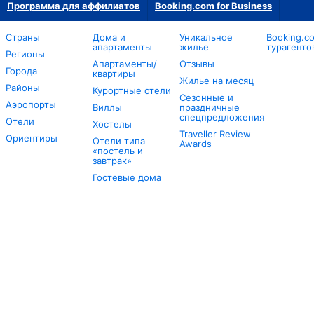
Программа для аффилиатов
Booking.com for Business
Страны
Дома и
Уникальное
Booking.c
апартаменты
жилье
турагенто
Регионы
Апартаменты/
Отзывы
Города
квартиры
Жилье на месяц
Районы
Курортные отели
Сезонные и
Аэропорты
Виллы
праздничные
спецпредложения
Отели
Хостелы
Traveller Review
Ориентиры
Отели типа
Awards
«постель и
завтрак»
Гостевые дома