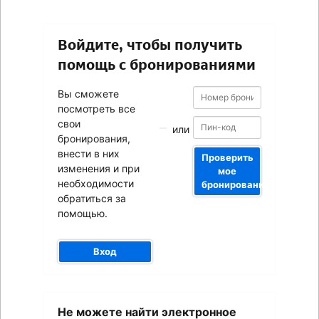
Войдите, чтобы получить
помощь с бронированиями
Номер
Номер
Вы сможете
бронирования
бронирования
посмотреть все
свои
или
бронирования,
внести в них
Проверить
изменения и при
мое
необходимости
бронирование
обратиться за
помощью.
Вход
Ваш
Не можете найти электронное
адрес