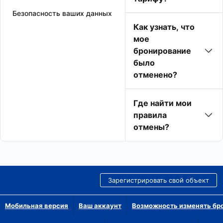
Безопасность ваших данных
Как узнать, что
мое
бронирование
было
отменено?
Где найти мои
правила
отмены?
Зарегистрировать свой объект
Мобильная версия
Ваш аккаунт
Возможность изменять бр