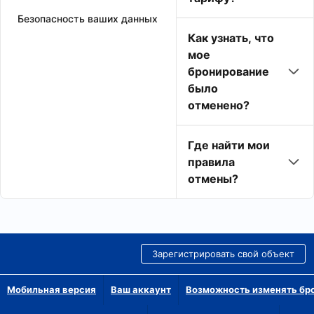
Безопасность ваших данных
Как узнать, что
мое
бронирование
было
отменено?
Где найти мои
правила
отмены?
Зарегистрировать свой объект
Мобильная версия
Ваш аккаунт
Возможность изменять бр