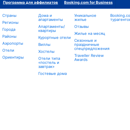
Программа для аффилиатов
Booking.com for Business
Страны
Дома и
Уникальное
Booking.c
апартаменты
жилье
турагенто
Регионы
Апартаменты/
Отзывы
Города
квартиры
Жилье на месяц
Районы
Курортные отели
Сезонные и
Аэропорты
Виллы
праздничные
спецпредложения
Отели
Хостелы
Traveller Review
Ориентиры
Отели типа
Awards
«постель и
завтрак»
Гостевые дома