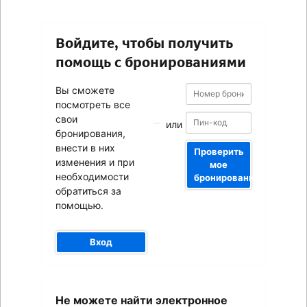
Войдите, чтобы получить
помощь с бронированиями
Номер
Номер
Вы сможете
бронирования
бронирования
посмотреть все
свои
или
бронирования,
внести в них
Проверить
изменения и при
мое
необходимости
бронирование
обратиться за
помощью.
Вход
Ваш
Не можете найти электронное
адрес