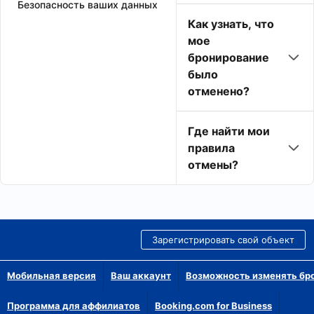
Безопасность ваших данных
Как узнать, что
мое
бронирование
было
отменено?
Где найти мои
правила
отмены?
Зарегистрировать свой объект
Мобильная версия
Ваш аккаунт
Возможность изменять бр
Программа для аффилиатов
Booking.com for Business