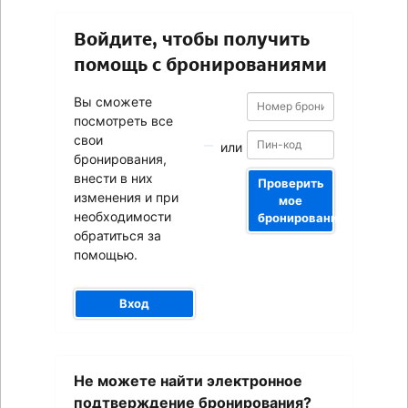
Войдите, чтобы получить
помощь с бронированиями
Номер
Номер
Вы сможете
бронирования
бронирования
посмотреть все
свои
или
бронирования,
внести в них
Проверить
изменения и при
мое
необходимости
бронирование
обратиться за
помощью.
Вход
Ваш
Не можете найти электронное
адрес
электронной
подтверждение бронирования?