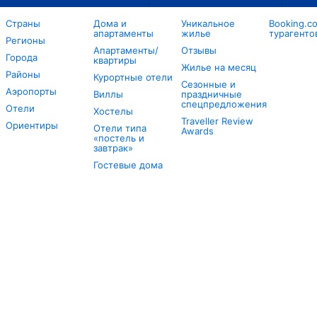
Страны
Дома и
Уникальное
Booking.c
апартаменты
жилье
турагенто
Регионы
Апартаменты/
Отзывы
Города
квартиры
Жилье на месяц
Районы
Курортные отели
Сезонные и
Аэропорты
Виллы
праздничные
спецпредложения
Отели
Хостелы
Traveller Review
Ориентиры
Отели типа
Awards
«постель и
завтрак»
Гостевые дома