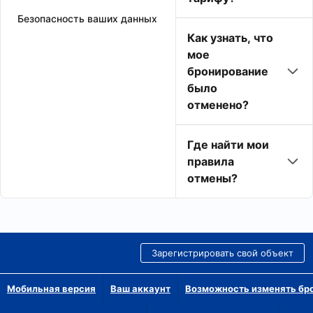
Безопасность ваших данных
Как узнать, что
мое
бронирование
было
отменено?
Где найти мои
правила
отмены?
Зарегистрировать свой объект
Мобильная версия
Ваш аккаунт
Возможность изменять бр