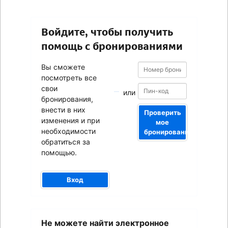
Войдите, чтобы получить
помощь с бронированиями
Номер
Номер
Вы сможете
бронирования
бронирования
посмотреть все
свои
или
бронирования,
внести в них
Проверить
изменения и при
мое
необходимости
бронирование
обратиться за
помощью.
Вход
Ваш
Не можете найти электронное
адрес