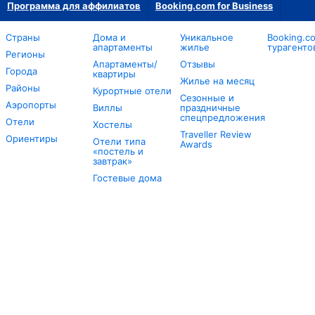
Программа для аффилиатов
Booking.com for Business
Страны
Дома и
Уникальное
Booking.c
апартаменты
жилье
турагенто
Регионы
Апартаменты/
Отзывы
Города
квартиры
Жилье на месяц
Районы
Курортные отели
Сезонные и
Аэропорты
Виллы
праздничные
спецпредложения
Отели
Хостелы
Traveller Review
Ориентиры
Отели типа
Awards
«постель и
завтрак»
Гостевые дома