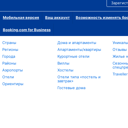
Зарегист
Мобильная версия
Ваш аккаунт
Возможность изменять бр
Booking.com for Business
Страны
Дома и апартаменты
Уникаль
Регионы
Апартаменты/квартиры
Отзывы
Города
Курортные отели
Жилье н
Районы
Виллы
Сезонны
спецпр
Аэропорты
Хостелы
Travelle
Отели
Отели типа «постель и
завтрак»
Ориентиры
Гостевые дома