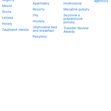
agentúry
Apartmány
Hodnotenia
Mestá
Rezorty
Mesačné pobyty
Štvrte
Vily
Sezónne a
Letiská
prázdninové
Hostely
ponuky
Hotely
Ubytovania bed
Traveller Review
Zaujímavé miesta
and breakfast
Awards
Penzióny