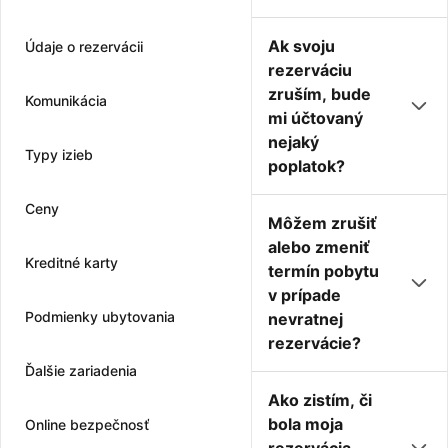
Ak svoju
Údaje o rezervácii
rezerváciu
zruším, bude
Komunikácia
mi účtovaný
nejaký
Typy izieb
poplatok?
Ceny
Môžem zrušiť
alebo zmeniť
Kreditné karty
termín pobytu
v prípade
Podmienky ubytovania
nevratnej
rezervácie?
Ďalšie zariadenia
Ako zistím, či
bola moja
Online bezpečnosť