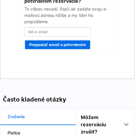
email
potvrdením rezervácie?
To vôbec nevadí. Stačí ak zadáte svoju e-
mailovú adresu nižšie a my Vám ho
prepošleme.
Preposlať email s potvrdením
Často kladené otázky
Zrušenia
Môžem
rezerváciu
zrušiť?
Platba