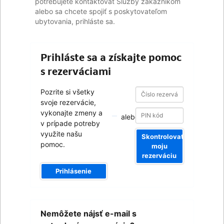
potrebujete kontaktovať Služby zákazníkom
alebo sa chcete spojiť s poskytovateľom
ubytovania, prihláste sa.
Prihláste sa a získajte pomoc
s rezerváciami
Číslo
Číslo
Pozrite si všetky
rezervácie
rezervácie
svoje rezervácie,
vykonajte zmeny a
alebo
v prípade potreby
využite našu
Skontrolovať
pomoc.
moju
rezerváciu
Prihlásenie
Váš
Nemôžete nájsť e-mail s
e-