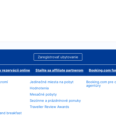
Zaregistrovať ubytovanie
 rezervácii online
Staňte sa affiliate partnerom
Booking.com for
kromí
Jedinečné miesta na pobyt
Booking.com pre 
agentúry
Hodnotenia
Mesačné pobyty
Sezónne a prázdninové ponuky
Traveller Review Awards
and breakfast