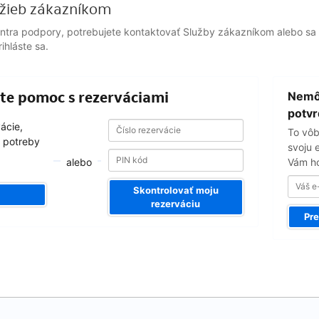
žieb zákazníkom
entra podpory, potrebujete kontaktovať Služby zákazníkom alebo sa 
ihláste sa.
Váš
ajte pomoc s rezerváciami
Nemôž
e-
email
potvr
Číslo
Číslo
vácie,
To vôb
rezervácie
rezervácie
 potreby
svoju 
alebo
Vám ho
Skontrolovať moju
rezerváciu
Pre