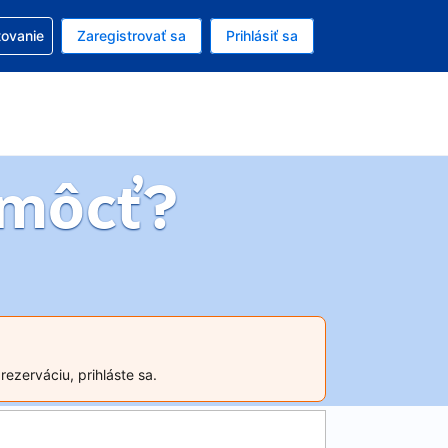
ezerváciou
tovanie
Zaregistrovať sa
Prihlásiť sa
ú menu Americký dolár
e zvolený jazyk V slovenčine
môcť?
ezerváciu, prihláste sa.