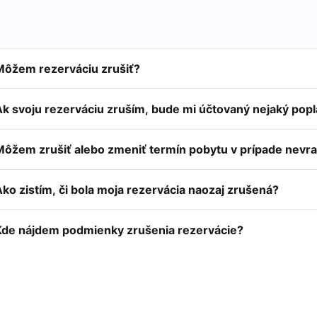
Môžem rezerváciu zrušiť?
Ak svoju rezerváciu zruším, bude mi účtovaný nejaký pop
Môžem zrušiť alebo zmeniť termín pobytu v prípade nevra
ko zistím, či bola moja rezervácia naozaj zrušená?
Kde nájdem podmienky zrušenia rezervácie?