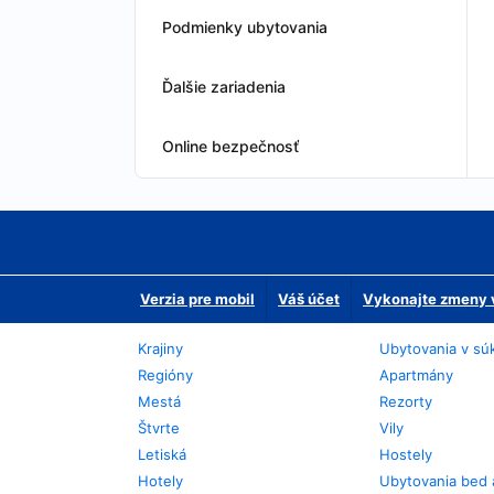
Podmienky ubytovania
Ďalšie zariadenia
Online bezpečnosť
Verzia pre mobil
Váš účet
Vykonajte zmeny v
Krajiny
Ubytovania v sú
Regióny
Apartmány
Mestá
Rezorty
Štvrte
Vily
Letiská
Hostely
Hotely
Ubytovania bed 