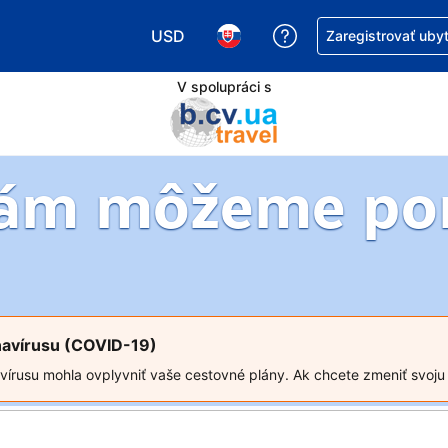
USD
Získajte pomoc s r
Zaregistrovať uby
Vybrať menu. Momentálne máte zvolen
Vybrať jazyk. Momentálne mát
V spolupráci s
vám môžeme po
navírusu (COVID-19)
írusu mohla ovplyvniť vaše cestovné plány. Ak chcete zmeniť svoju r