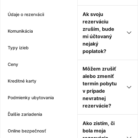
Ak svoju
Údaje o rezervácii
rezerváciu
zruším, bude
Komunikácia
mi účtovaný
nejaký
Typy izieb
poplatok?
Ceny
Môžem zrušiť
alebo zmeniť
Kreditné karty
termín pobytu
v prípade
Podmienky ubytovania
nevratnej
rezervácie?
Ďalšie zariadenia
Ako zistím, či
bola moja
Online bezpečnosť