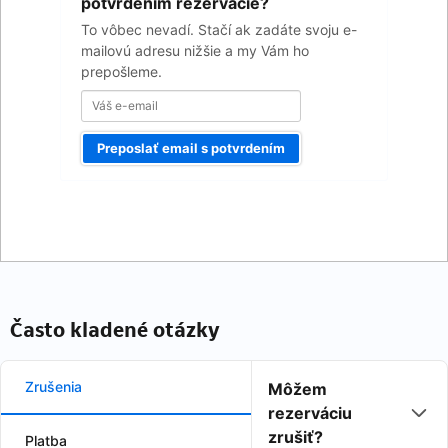
email
potvrdením rezervácie?
To vôbec nevadí. Stačí ak zadáte svoju e-
mailovú adresu nižšie a my Vám ho
prepošleme.
Preposlať email s potvrdením
Často kladené otázky
Zrušenia
Môžem
rezerváciu
zrušiť?
Platba