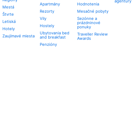
agentúry
Apartmány
Hodnotenia
Mestá
Rezorty
Mesačné pobyty
Štvrte
Vily
Sezónne a
Letiská
prázdninové
Hostely
ponuky
Hotely
Ubytovania bed
Traveller Review
Zaujímavé miesta
and breakfast
Awards
Penzióny