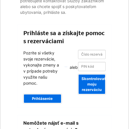
potrebujete kontaktovať Služby zákazníkom
alebo sa chcete spojiť s poskytovateľom
ubytovania, prihláste sa.
Prihláste sa a získajte pomoc
s rezerváciami
Číslo
Číslo
Pozrite si všetky
rezervácie
rezervácie
svoje rezervácie,
vykonajte zmeny a
alebo
v prípade potreby
využite našu
Skontrolovať
pomoc.
moju
rezerváciu
Prihlásenie
Váš
Nemôžete nájsť e-mail s
e-