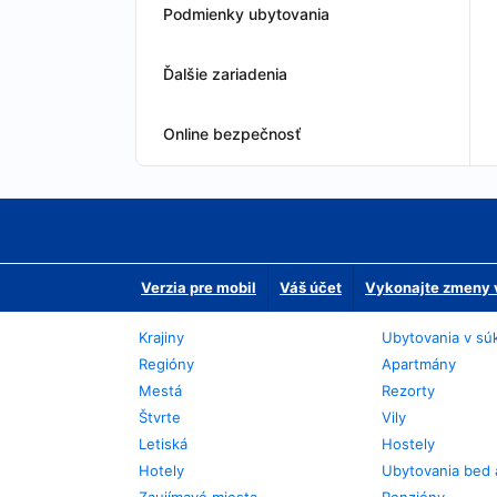
Podmienky ubytovania
Ďalšie zariadenia
Online bezpečnosť
Verzia pre mobil
Váš účet
Vykonajte zmeny v
Krajiny
Ubytovania v sú
Regióny
Apartmány
Mestá
Rezorty
Štvrte
Vily
Letiská
Hostely
Hotely
Ubytovania bed 