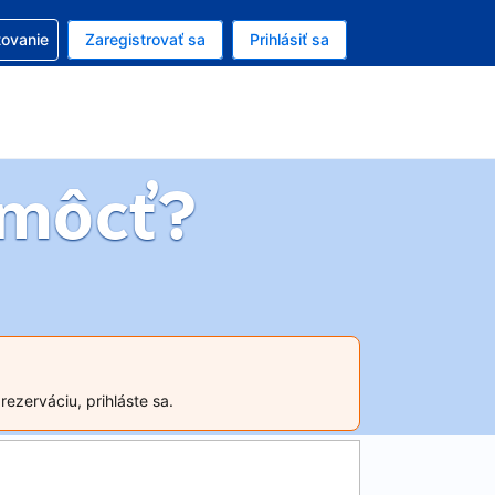
ezerváciou
tovanie
Zaregistrovať sa
Prihlásiť sa
enú menu EUR
e zvolený jazyk V slovenčine
môcť?
ezerváciu, prihláste sa.