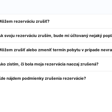
Môžem rezerváciu zrušiť?
Ak svoju rezerváciu zruším, bude mi účtovaný nejaký pop
Môžem zrušiť alebo zmeniť termín pobytu v prípade nevra
ko zistím, či bola moja rezervácia naozaj zrušená?
Kde nájdem podmienky zrušenia rezervácie?