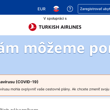
EUR
Získajte pomoc s r
Zaregistrovať uby
Vybrať menu. Momentálne máte zvol
Vybrať jazyk. Momentálne mát
V spolupráci s
vám môžeme po
navírusu (COVID-19)
írusu mohla ovplyvniť vaše cestovné plány. Ak chcete zmeniť svoju r