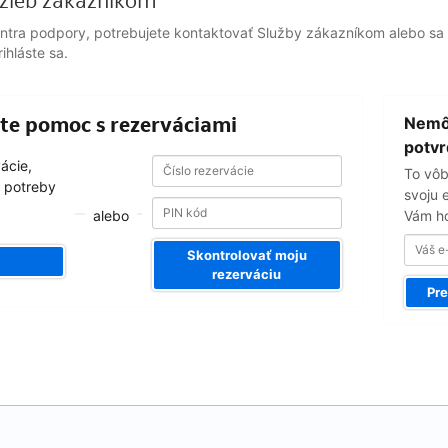
žieb zákazníkom
entra podpory, potrebujete kontaktovať Služby zákazníkom alebo sa 
ihláste sa.
Váš
ajte pomoc s rezerváciami
Nemôž
e-
email
potvr
Číslo
Číslo
vácie,
To vôb
rezervácie
rezervácie
 potreby
svoju 
alebo
Vám ho
Skontrolovať moju
rezerváciu
Pre