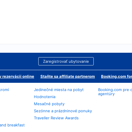
Zaregistrovať ubytovanie
 rezervácii online
Staňte sa affiliate partnerom
Booking.com for
kromí
Jedinečné miesta na pobyt
Booking.com pre 
agentúry
Hodnotenia
Mesačné pobyty
Sezónne a prázdninové ponuky
Traveller Review Awards
and breakfast