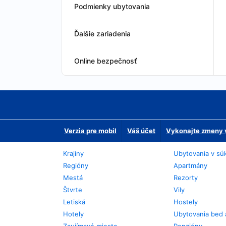
Podmienky ubytovania
Ďalšie zariadenia
Online bezpečnosť
Verzia pre mobil
Váš účet
Vykonajte zmeny v
Krajiny
Ubytovania v sú
Regióny
Apartmány
Mestá
Rezorty
Štvrte
Vily
Letiská
Hostely
Hotely
Ubytovania bed 