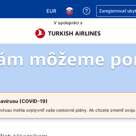
EUR
Získajte pomoc s r
Zaregistrovať uby
Vybrať menu. Momentálne máte zvol
Vybrať jazyk. Momentálne mát
V spolupráci s
vám môžeme po
navírusu (COVID-19)
írusu mohla ovplyvniť vaše cestovné plány. Ak chcete zmeniť svoju r