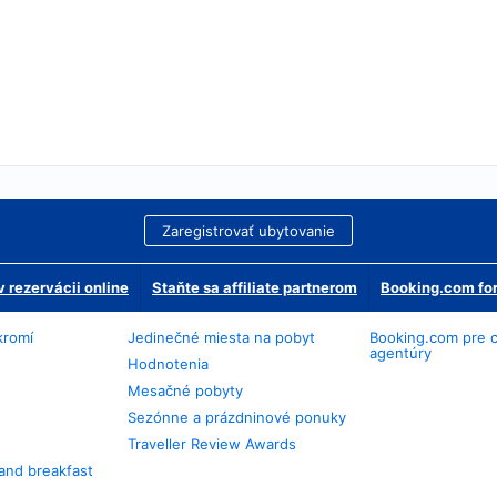
Zaregistrovať ubytovanie
 rezervácii online
Staňte sa affiliate partnerom
Booking.com for
kromí
Jedinečné miesta na pobyt
Booking.com pre 
agentúry
Hodnotenia
Mesačné pobyty
Sezónne a prázdninové ponuky
Traveller Review Awards
and breakfast