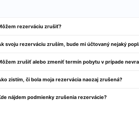
Môžem rezerváciu zrušiť?
Ak svoju rezerváciu zruším, bude mi účtovaný nejaký pop
Môžem zrušiť alebo zmeniť termín pobytu v prípade nevra
ko zistím, či bola moja rezervácia naozaj zrušená?
Kde nájdem podmienky zrušenia rezervácie?