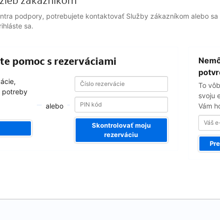
žieb zákazníkom
entra podpory, potrebujete kontaktovať Služby zákazníkom alebo sa 
ihláste sa.
Váš
ajte pomoc s rezerváciami
Nemôž
e-
email
potvr
Číslo
Číslo
vácie,
To vôb
rezervácie
rezervácie
 potreby
svoju 
alebo
Vám ho
Skontrolovať moju
rezerváciu
Pre