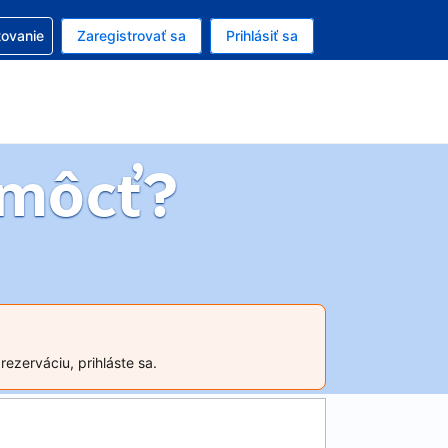
ezerváciou
tovanie
Zaregistrovať sa
Prihlásiť sa
enú menu EUR
e zvolený jazyk V slovenčine
môcť?
ezerváciu, prihláste sa.