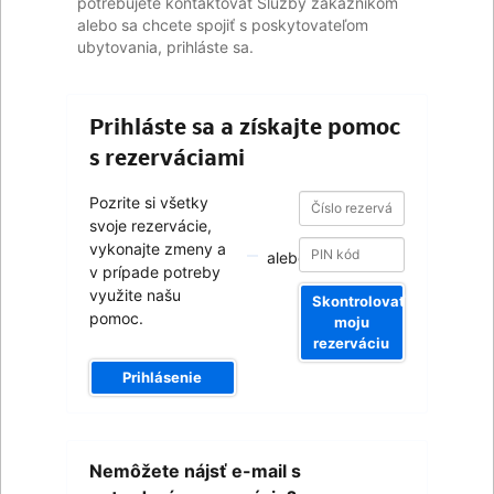
potrebujete kontaktovať Služby zákazníkom
alebo sa chcete spojiť s poskytovateľom
ubytovania, prihláste sa.
Prihláste sa a získajte pomoc
s rezerváciami
Číslo
Číslo
Pozrite si všetky
rezervácie
rezervácie
svoje rezervácie,
vykonajte zmeny a
alebo
v prípade potreby
využite našu
Skontrolovať
pomoc.
moju
rezerváciu
Prihlásenie
Váš
Nemôžete nájsť e-mail s
e-