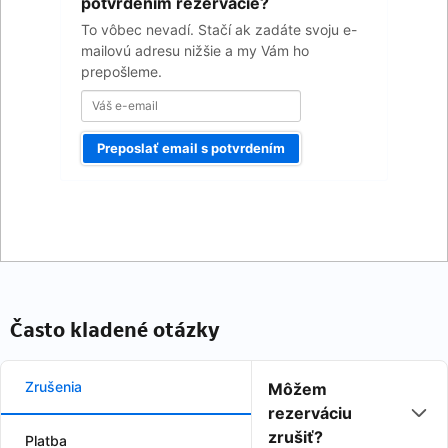
email
potvrdením rezervácie?
To vôbec nevadí. Stačí ak zadáte svoju e-
mailovú adresu nižšie a my Vám ho
prepošleme.
Preposlať email s potvrdením
Často kladené otázky
Zrušenia
Môžem
rezerváciu
zrušiť?
Platba