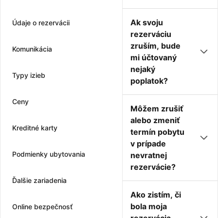
Ak svoju
Údaje o rezervácii
rezerváciu
zruším, bude
Komunikácia
mi účtovaný
nejaký
Typy izieb
poplatok?
Ceny
Môžem zrušiť
alebo zmeniť
Kreditné karty
termín pobytu
v prípade
Podmienky ubytovania
nevratnej
rezervácie?
Ďalšie zariadenia
Ako zistím, či
bola moja
Online bezpečnosť