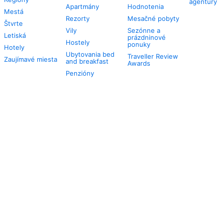
agentúry
Apartmány
Hodnotenia
Mestá
Rezorty
Mesačné pobyty
Štvrte
Vily
Sezónne a
Letiská
prázdninové
Hostely
ponuky
Hotely
Ubytovania bed
Traveller Review
Zaujímavé miesta
and breakfast
Awards
Penzióny