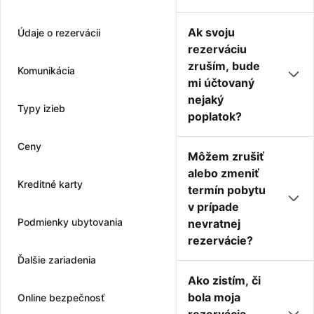
Ak svoju
Údaje o rezervácii
rezerváciu
zruším, bude
Komunikácia
mi účtovaný
nejaký
Typy izieb
poplatok?
Ceny
Môžem zrušiť
alebo zmeniť
Kreditné karty
termín pobytu
v prípade
Podmienky ubytovania
nevratnej
rezervácie?
Ďalšie zariadenia
Ako zistím, či
bola moja
Online bezpečnosť