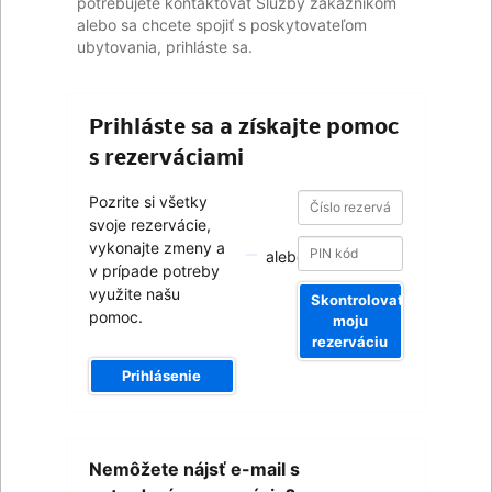
potrebujete kontaktovať Služby zákazníkom
alebo sa chcete spojiť s poskytovateľom
ubytovania, prihláste sa.
Prihláste sa a získajte pomoc
s rezerváciami
Číslo
Číslo
Pozrite si všetky
rezervácie
rezervácie
svoje rezervácie,
vykonajte zmeny a
alebo
v prípade potreby
využite našu
Skontrolovať
pomoc.
moju
rezerváciu
Prihlásenie
Váš
Nemôžete nájsť e-mail s
e-