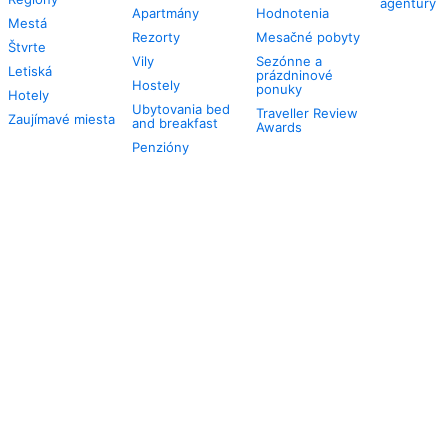
agentúry
Apartmány
Hodnotenia
Mestá
Rezorty
Mesačné pobyty
Štvrte
Vily
Sezónne a
Letiská
prázdninové
Hostely
ponuky
Hotely
Ubytovania bed
Traveller Review
Zaujímavé miesta
and breakfast
Awards
Penzióny