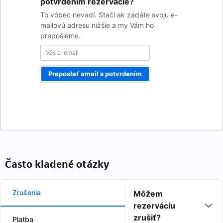
email
potvrdením rezervácie?
To vôbec nevadí. Stačí ak zadáte svoju e-
mailovú adresu nižšie a my Vám ho
prepošleme.
Preposlať email s potvrdením
Často kladené otázky
Zrušenia
Môžem
rezerváciu
zrušiť?
Platba