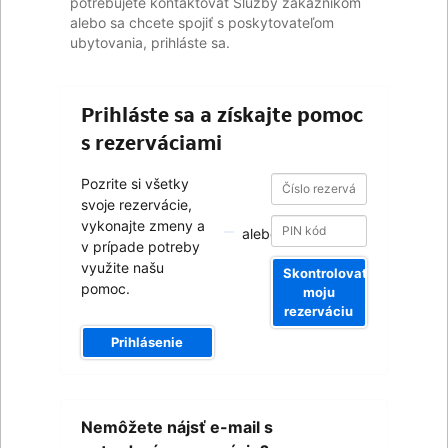
potrebujete kontaktovať Služby zákazníkom
alebo sa chcete spojiť s poskytovateľom
ubytovania, prihláste sa.
Prihláste sa a získajte pomoc
s rezerváciami
Číslo
Číslo
Pozrite si všetky
rezervácie
rezervácie
svoje rezervácie,
vykonajte zmeny a
alebo
v prípade potreby
využite našu
Skontrolovať
pomoc.
moju
rezerváciu
Prihlásenie
Váš
Nemôžete nájsť e-mail s
e-