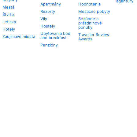
agentúry
Apartmány
Hodnotenia
Mestá
Rezorty
Mesačné pobyty
Štvrte
Vily
Sezónne a
Letiská
prázdninové
Hostely
ponuky
Hotely
Ubytovania bed
Traveller Review
Zaujímavé miesta
and breakfast
Awards
Penzióny