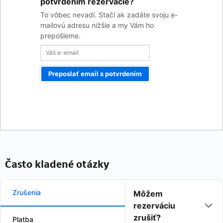
email
potvrdením rezervácie?
To vôbec nevadí. Stačí ak zadáte svoju e-
mailovú adresu nižšie a my Vám ho
prepošleme.
Preposlať email s potvrdením
Často kladené otázky
Zrušenia
Môžem
rezerváciu
zrušiť?
Platba