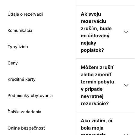
Ak svoju
Údaje o rezervácii
rezerváciu
zruším, bude
Komunikácia
mi účtovaný
nejaký
Typy izieb
poplatok?
Ceny
Môžem zrušiť
alebo zmeniť
Kreditné karty
termín pobytu
v prípade
Podmienky ubytovania
nevratnej
rezervácie?
Ďalšie zariadenia
Ako zistím, či
bola moja
Online bezpečnosť