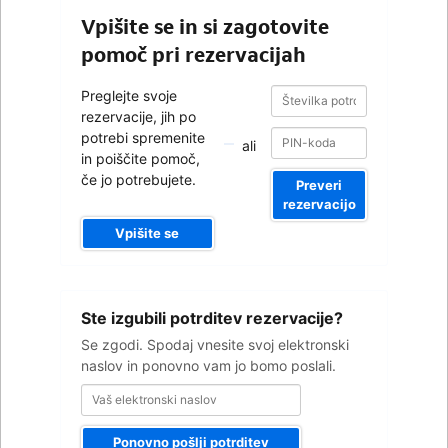
Vpišite se in si zagotovite
pomoč pri rezervacijah
Številka
Številka
Preglejte svoje
potrditve
potrditve
rezervacije, jih po
potrebi spremenite
ali
in poiščite pomoč,
če jo potrebujete.
Preveri
rezervacijo
Vpišite se
Vaš
Ste izgubili potrditev rezervacije?
elektronski
naslov
Se zgodi. Spodaj vnesite svoj elektronski
naslov in ponovno vam jo bomo poslali.
Ponovno pošlji potrditev