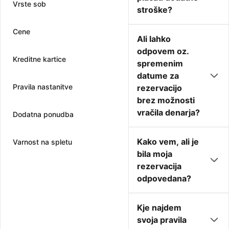
Vrste sob
stroške?
Cene
Ali lahko
odpovem oz.
Kreditne kartice
spremenim
datume za
Pravila nastanitve
rezervacijo
brez možnosti
vračila denarja?
Dodatna ponudba
Kako vem, ali je
Varnost na spletu
bila moja
rezervacija
odpovedana?
Kje najdem
svoja pravila