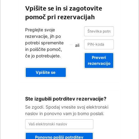
Vpišite se in si zagotovite
pomoč pri rezervacijah
Številka
Številka
Preglejte svoje
potrditve
potrditve
rezervacije, jih po
potrebi spremenite
ali
in poiščite pomoč,
če jo potrebujete.
Preveri
rezervacijo
Vpišite se
Vaš
Ste izgubili potrditev rezervacije?
elektronski
naslov
Se zgodi. Spodaj vnesite svoj elektronski
naslov in ponovno vam jo bomo poslali.
Ponovno pošlji potrditev