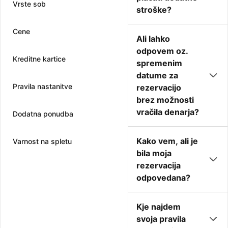
Vrste sob
stroške?
Cene
Ali lahko
odpovem oz.
Kreditne kartice
spremenim
datume za
Pravila nastanitve
rezervacijo
brez možnosti
vračila denarja?
Dodatna ponudba
Kako vem, ali je
Varnost na spletu
bila moja
rezervacija
odpovedana?
Kje najdem
svoja pravila