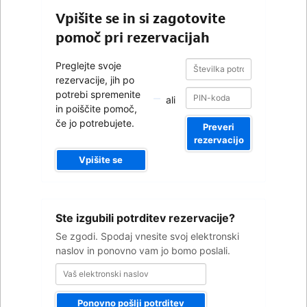
Vpišite se in si zagotovite
pomoč pri rezervacijah
Številka
Številka
Preglejte svoje
potrditve
potrditve
rezervacije, jih po
potrebi spremenite
ali
in poiščite pomoč,
če jo potrebujete.
Preveri
rezervacijo
Vpišite se
Vaš
Ste izgubili potrditev rezervacije?
elektronski
naslov
Se zgodi. Spodaj vnesite svoj elektronski
naslov in ponovno vam jo bomo poslali.
Ponovno pošlji potrditev