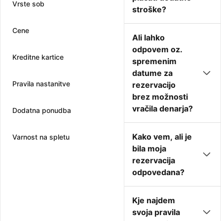
Vrste sob
stroške?
Cene
Ali lahko
odpovem oz.
Kreditne kartice
spremenim
datume za
Pravila nastanitve
rezervacijo
brez možnosti
vračila denarja?
Dodatna ponudba
Kako vem, ali je
Varnost na spletu
bila moja
rezervacija
odpovedana?
Kje najdem
svoja pravila