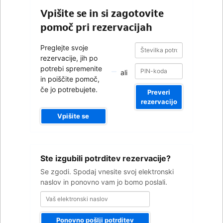
Vpišite se in si zagotovite
pomoč pri rezervacijah
Številka
Številka
Preglejte svoje
potrditve
potrditve
rezervacije, jih po
potrebi spremenite
ali
in poiščite pomoč,
če jo potrebujete.
Preveri
rezervacijo
Vpišite se
Vaš
Ste izgubili potrditev rezervacije?
elektronski
naslov
Se zgodi. Spodaj vnesite svoj elektronski
naslov in ponovno vam jo bomo poslali.
Ponovno pošlji potrditev