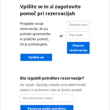
Vpišite se in si zagotovite
pomoč pri rezervacijah
Številka
Številka
Preglejte svoje
potrditve
potrditve
rezervacije, jih po
potrebi spremenite
ali
in poiščite pomoč,
če jo potrebujete.
Preveri
rezervacijo
Vpišite se
Vaš
Ste izgubili potrditev rezervacije?
elektronski
naslov
Se zgodi. Spodaj vnesite svoj elektronski
naslov in ponovno vam jo bomo poslali.
Ponovno pošlji potrditev