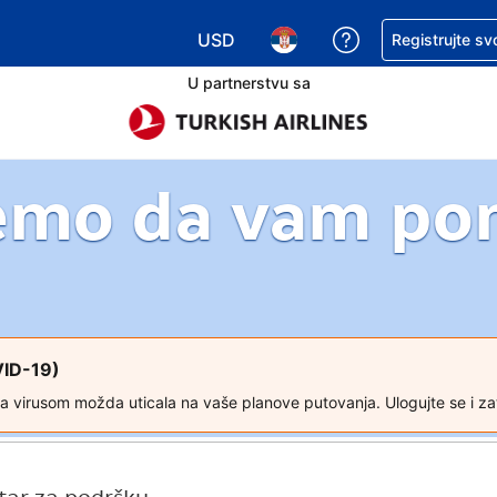
USD
Zatražite pomoć
Registrujte sv
Izaberite valutu. Vaša trenutna valu
Izaberite jezik. Vaš trenutn
U partnerstvu sa
emo da vam p
VID-19)
a virusom možda uticala na vaše planove putovanja. Ulogujte se i za