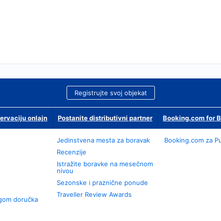
Registrujte svoj objekat
ervaciju onlajn
Postanite distributivni partner
Booking.com for 
Jedinstvena mesta za boravak
Booking.com za P
Recenzije
Istražite boravke na mesečnom
nivou
Sezonske i praznične ponude
Traveller Review Awards
ugom doručka