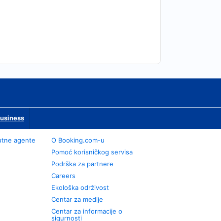
Business
utne agente
О Booking.com-u
Pomoć korisničkog servisa
Podrška za partnere
Careers
Ekološka održivost
Centar za medije
Centar za informacije o
sigurnosti