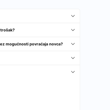
 trošak?
 bez mogućnosti povraćaja novca?