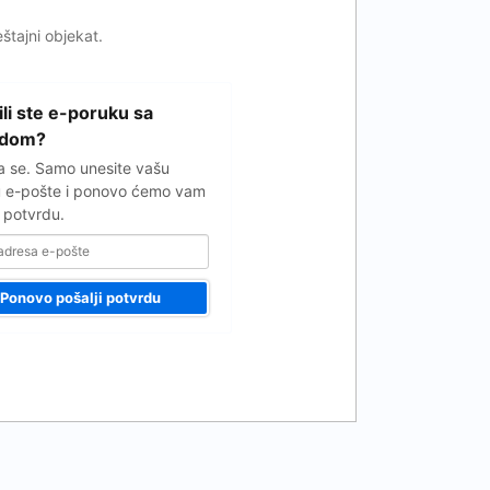
eštajni objekat.
ili ste e-poruku sa
rdom?
 se. Samo unesite vašu
 e-pošte i ponovo ćemo vam
i potvrdu.
Ponovo pošalji potvrdu