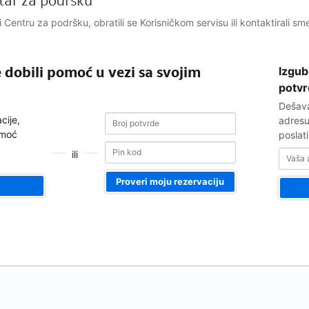
ntar za podršku
i Centru za podršku, obratili se Korisničkom servisu ili kontaktirali sm
Vaša
e dobili pomoć u vezi sa svojim
Izgub
adresa
e-
potv
pošte
Dešava
Broj
Broj
cije,
adresu
potvrde
potvrde
omoć
poslat
ili
Proveri moju rezervaciju