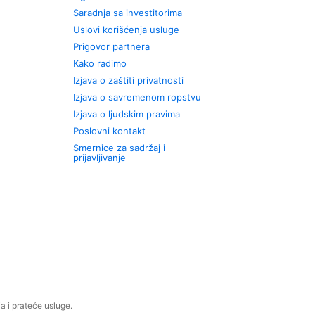
Saradnja sa investitorima
Uslovi korišćenja usluge
Prigovor partnera
Kako radimo
Izjava o zaštiti privatnosti
Izjava o savremenom ropstvu
Izjava o ljudskim pravima
Poslovni kontakt
Smernice za sadržaj i
prijavljivanje
 i prateće usluge.