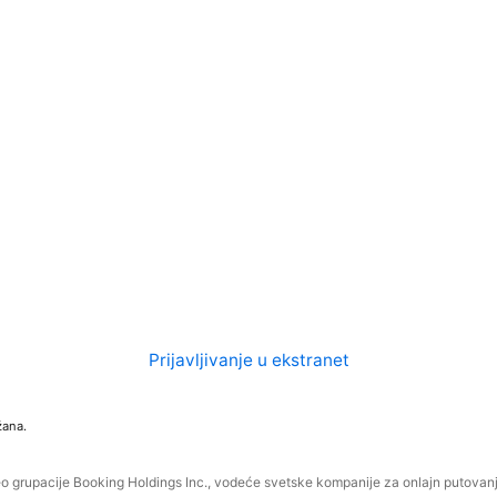
Prijavljivanje u ekstranet
žana.
o grupacije Booking Holdings Inc., vodeće svetske kompanije za onlajn putovanja