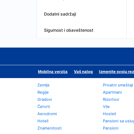
Dodatni sadržaji
Sigurnost i obaveštenost
Mobilna verzija
Vaš nalog
Izmenite svoju rez
Zemlje
Privatni smeštaji
Regije
Apartmani
Gradovi
Rizortovi
Četvrti
Vile
Aerodromi
Hosteli
Hoteli
Pansioni sa usl
Znamenitosti
Pansioni