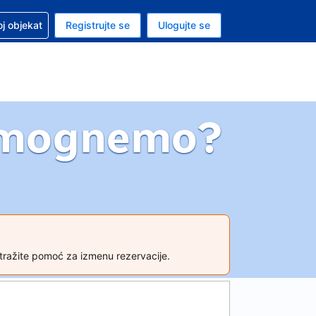
 u vezi sa rezervacijom
oj objekat
Registrujte se
Ulogujte se
ta je američki dolar
i jezik je Srpskom
omognemo?
tražite pomoć za izmenu rezervacije.