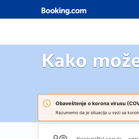
Kako mož
Obaveštenje o korona virusu (CO
Razumemo da je situacija u vezi sa koron