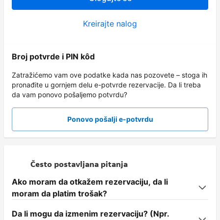
Kreirajte nalog
Broj potvrde i PIN kôd
Zatražićemo vam ove podatke kada nas pozovete – stoga ih
pronađite u gornjem delu e-potvrde rezervacije. Da li treba
da vam ponovo pošaljemo potvrdu?
Ponovo pošalji e-potvrdu
Često postavljana pitanja
Ako moram da otkažem rezervaciju, da li
moram da platim trošak?
Da li mogu da izmenim rezervaciju? (Npr.