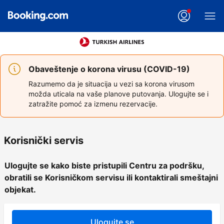
Obaveštenje o korona virusu (COVID-19)
Razumemo da je situacija u vezi sa korona virusom
možda uticala na vaše planove putovanja. Ulogujte se i
zatražite pomoć za izmenu rezervacije.
Korisnički servis
Ulogujte se kako biste pristupili Centru za podršku,
obratili se Korisničkom servisu ili kontaktirali smeštajni
objekat.
Ulogujte se