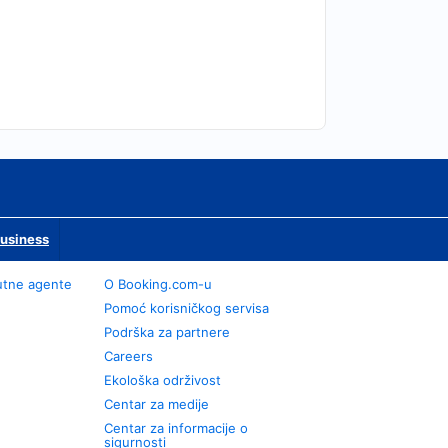
Business
utne agente
О Booking.com-u
Pomoć korisničkog servisa
Podrška za partnere
Careers
Ekološka održivost
Centar za medije
Centar za informacije o
sigurnosti