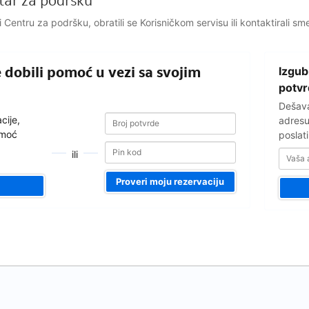
ntar za podršku
i Centru za podršku, obratili se Korisničkom servisu ili kontaktirali sm
Vaša
e dobili pomoć u vezi sa svojim
Izgub
adresa
e-
potv
pošte
Dešava
Broj
Broj
cije,
adresu
potvrde
potvrde
omoć
poslat
ili
Proveri moju rezervaciju