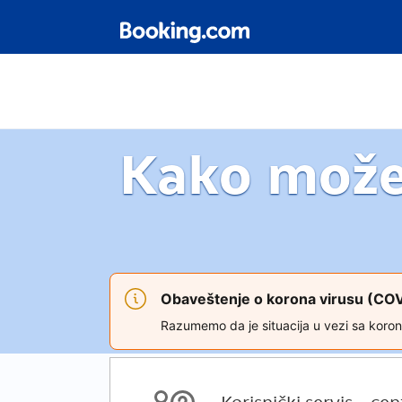
Kako mož
Obaveštenje o korona virusu (CO
Razumemo da je situacija u vezi sa koron