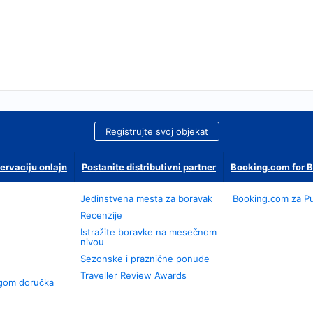
Registrujte svoj objekat
ervaciju onlajn
Postanite distributivni partner
Booking.com for 
Jedinstvena mesta za boravak
Booking.com za P
Recenzije
Istražite boravke na mesečnom
nivou
Sezonske i praznične ponude
Traveller Review Awards
ugom doručka