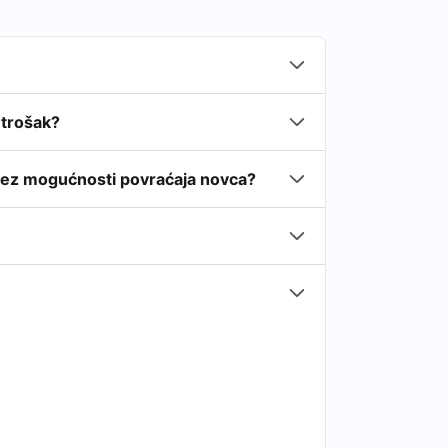
 trošak?
 bez mogućnosti povraćaja novca?