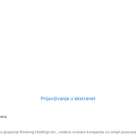
Prijavljivanje u ekstranet
žana.
o grupacije Booking Holdings Inc., vodeće svetske kompanije za onlajn putovanja