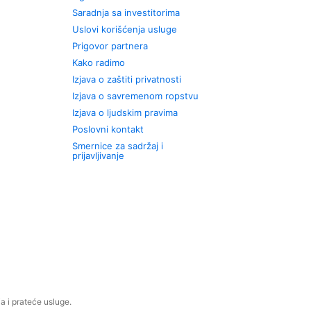
Saradnja sa investitorima
Uslovi korišćenja usluge
Prigovor partnera
Kako radimo
Izjava o zaštiti privatnosti
Izjava o savremenom ropstvu
Izjava o ljudskim pravima
Poslovni kontakt
Smernice za sadržaj i
prijavljivanje
 i prateće usluge.