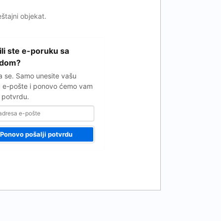
eštajni objekat.
ili ste e-poruku sa
rdom?
 se. Samo unesite vašu
 e-pošte i ponovo ćemo vam
i potvrdu.
Ponovo pošalji potvrdu