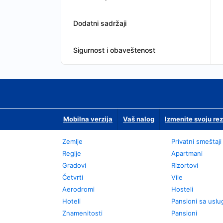
Dodatni sadržaji
Sigurnost i obaveštenost
Mobilna verzija
Vaš nalog
Izmenite svoju rez
Zemlje
Privatni smeštaji
Regije
Apartmani
Gradovi
Rizortovi
Četvrti
Vile
Aerodromi
Hosteli
Hoteli
Pansioni sa usl
Znamenitosti
Pansioni