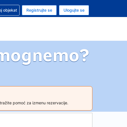
 u vezi sa rezervacijom
oj objekat
Registrujte se
Ulogujte se
ta je američki dolar
i jezik je Srpskom
omognemo?
tražite pomoć za izmenu rezervacije.