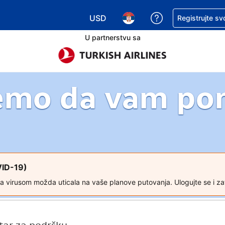
USD
Zatražite pomoć
Registrujte sv
Izaberite valutu. Vaša trenutna valu
Izaberite jezik. Vaš trenutn
U partnerstvu sa
emo da vam p
VID-19)
a virusom možda uticala na vaše planove putovanja. Ulogujte se i za