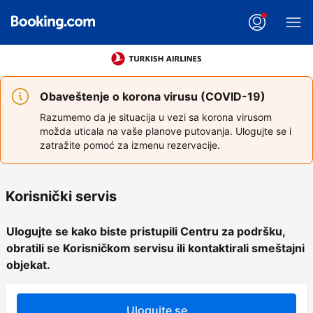
Obaveštenje o korona virusu (COVID-19)
Razumemo da je situacija u vezi sa korona virusom
možda uticala na vaše planove putovanja. Ulogujte se i
zatražite pomoć za izmenu rezervacije.
Korisnički servis
Ulogujte se kako biste pristupili Centru za podršku,
obratili se Korisničkom servisu ili kontaktirali smeštajni
objekat.
Ulogujte se