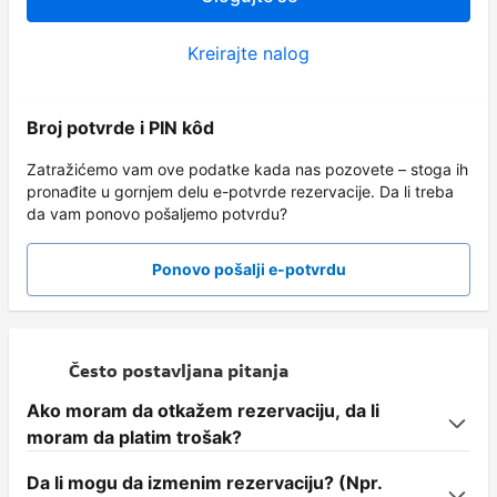
Kreirajte nalog
Broj potvrde i PIN kôd
Zatražićemo vam ove podatke kada nas pozovete – stoga ih
pronađite u gornjem delu e-potvrde rezervacije. Da li treba
da vam ponovo pošaljemo potvrdu?
Ponovo pošalji e-potvrdu
Često postavljana pitanja
Ako moram da otkažem rezervaciju, da li
moram da platim trošak?
Da li mogu da izmenim rezervaciju? (Npr.