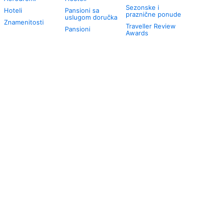
Sezonske i
Hoteli
Pansioni sa
praznične ponude
uslugom doručka
Znamenitosti
Traveller Review
Pansioni
Awards