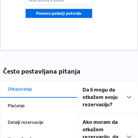
Ponovo pošalji potvrdu
Često postavljana pitanja
Otkazivanja
Da li mogu da
otkažem svoju
rezervaciju?
Plaćanje
Ako moram da
Detalji rezervacije
otkažem
rezervaciju, da