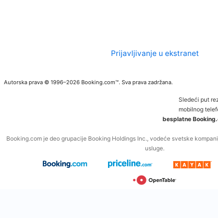
Prijavljivanje u ekstranet
Autorska prava © 1996–2026 Booking.com™. Sva prava zadržana.
Sledeći put re
mobilnog telef
besplatne Booking.
Booking.com je deo grupacije Booking Holdings Inc., vodeće svetske kompanij
usluge.