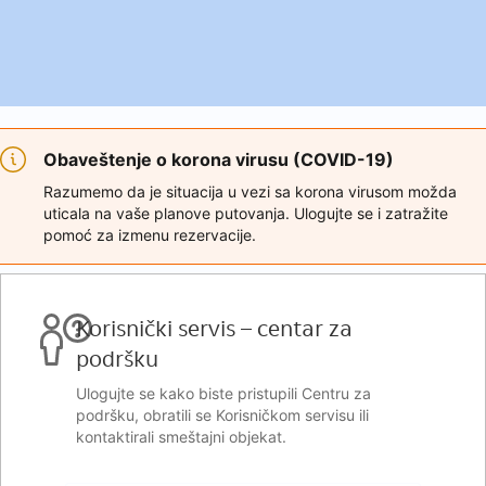
Obaveštenje o korona virusu (COVID-19)
Razumemo da je situacija u vezi sa korona virusom možda
uticala na vaše planove putovanja. Ulogujte se i zatražite
pomoć za izmenu rezervacije.
Korisnički servis – centar za
podršku
Ulogujte se kako biste pristupili Centru za
podršku, obratili se Korisničkom servisu ili
kontaktirali smeštajni objekat.