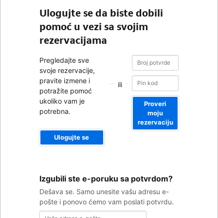
Ulogujte se da biste dobili
pomoć u vezi sa svojim
rezervacijama
Broj
Broj
Pregledajte sve
potvrde
potvrde
svoje rezervacije,
pravite izmene i
ili
potražite pomoć
ukoliko vam je
Proveri
potrebna.
moju
rezervaciju
Ulogujte se
Vaša
Izgubili ste e-poruku sa potvrdom?
adresa
e-
Dešava se. Samo unesite vašu adresu e-
pošte
pošte i ponovo ćemo vam poslati potvrdu.