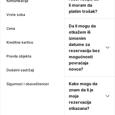
Komunikacija
li moram da
platim trošak?
Vrste soba
Da li mogu da
Cena
otkažem ili
izmenim
Kreditne kartice
datume za
rezervaciju bez
Pravila objekta
mogućnosti
povraćaja
novca?
Dodatni sadržaji
Kako mogu da
Sigurnost i obaveštenost
znam da li je
moja
rezervacija
otkazana?