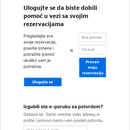
Ulogujte se da biste dobili
pomoć u vezi sa svojim
rezervacijama
Broj
Broj
Pregledajte sve
potvrde
potvrde
svoje rezervacije,
pravite izmene i
ili
potražite pomoć
ukoliko vam je
Proveri
potrebna.
moju
rezervaciju
Ulogujte se
Vaša
Izgubili ste e-poruku sa potvrdom?
adresa
e-
Dešava se. Samo unesite vašu adresu e-
pošte
pošte i ponovo ćemo vam poslati potvrdu.