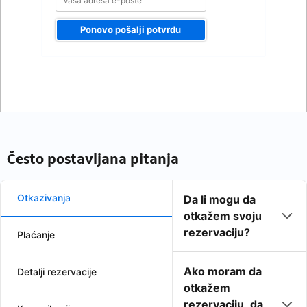
Ponovo pošalji potvrdu
Često postavljana pitanja
Otkazivanja
Da li mogu da
otkažem svoju
rezervaciju?
Plaćanje
Ako moram da
Detalji rezervacije
otkažem
rezervaciju, da