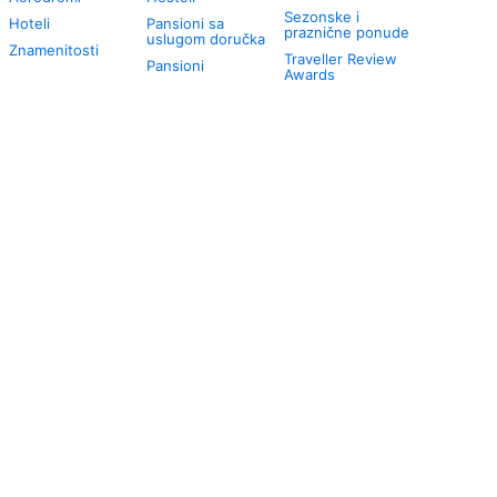
Sezonske i
Hoteli
Pansioni sa
praznične ponude
uslugom doručka
Znamenitosti
Traveller Review
Pansioni
Awards