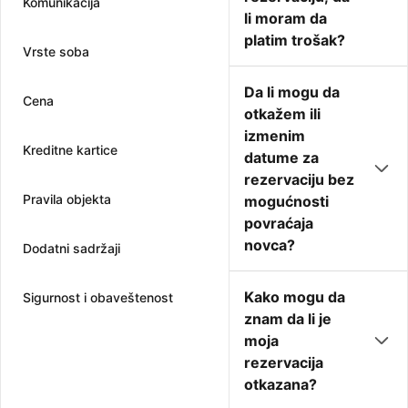
Komunikacija
li moram da
platim trošak?
Vrste soba
Da li mogu da
Cena
otkažem ili
izmenim
Kreditne kartice
datume za
rezervaciju bez
Pravila objekta
mogućnosti
povraćaja
novca?
Dodatni sadržaji
Kako mogu da
Sigurnost i obaveštenost
znam da li je
moja
rezervacija
otkazana?