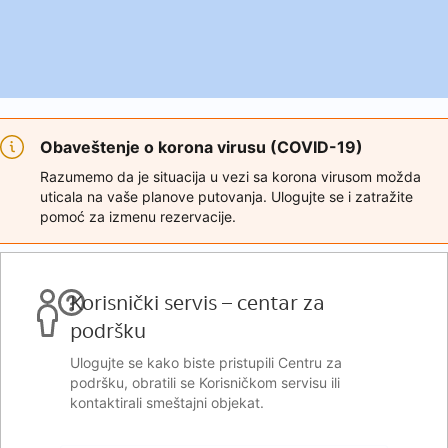
Obaveštenje o korona virusu (COVID-19)
Razumemo da je situacija u vezi sa korona virusom možda
uticala na vaše planove putovanja. Ulogujte se i zatražite
pomoć za izmenu rezervacije.
Korisnički servis – centar za
podršku
Ulogujte se kako biste pristupili Centru za
podršku, obratili se Korisničkom servisu ili
kontaktirali smeštajni objekat.