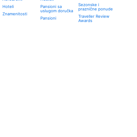
Sezonske i
Hoteli
Pansioni sa
praznične ponude
uslugom doručka
Znamenitosti
Traveller Review
Pansioni
Awards