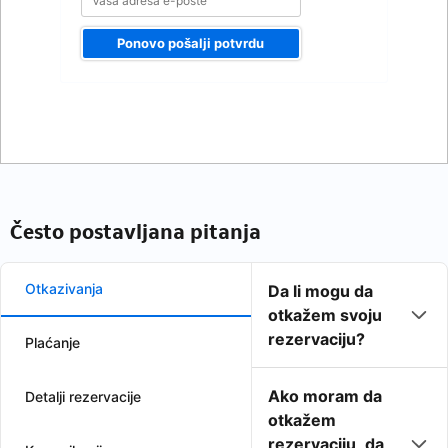
Ponovo pošalji potvrdu
Često postavljana pitanja
Otkazivanja
Da li mogu da
otkažem svoju
rezervaciju?
Plaćanje
Ako moram da
Detalji rezervacije
otkažem
rezervaciju, da