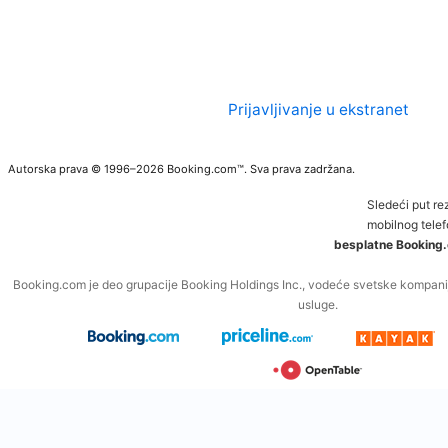
Prijavljivanje u ekstranet
Autorska prava © 1996–2026 Booking.com™. Sva prava zadržana.
Sledeći put re
mobilnog telef
besplatne Booking.
Booking.com je deo grupacije Booking Holdings Inc., vodeće svetske kompanij
usluge.