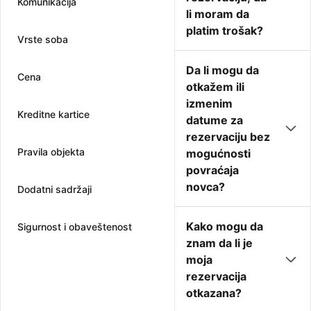
Komunikacija
li moram da
platim trošak?
Vrste soba
Da li mogu da
Cena
otkažem ili
izmenim
Kreditne kartice
datume za
rezervaciju bez
Pravila objekta
mogućnosti
povraćaja
novca?
Dodatni sadržaji
Kako mogu da
Sigurnost i obaveštenost
znam da li je
moja
rezervacija
otkazana?