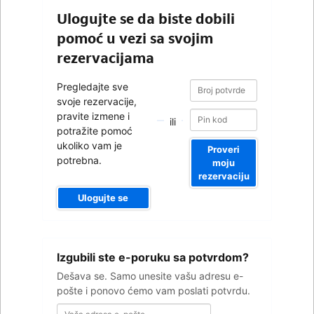
Ulogujte se da biste dobili
pomoć u vezi sa svojim
rezervacijama
Broj
Broj
Pregledajte sve
potvrde
potvrde
svoje rezervacije,
pravite izmene i
ili
potražite pomoć
ukoliko vam je
Proveri
potrebna.
moju
rezervaciju
Ulogujte se
Vaša
Izgubili ste e-poruku sa potvrdom?
adresa
e-
Dešava se. Samo unesite vašu adresu e-
pošte
pošte i ponovo ćemo vam poslati potvrdu.