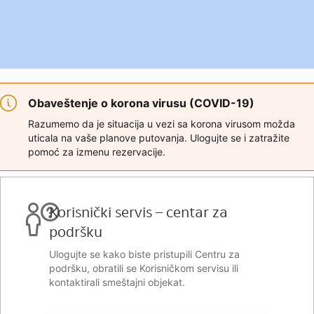
Obaveštenje o korona virusu (COVID-19)
Razumemo da je situacija u vezi sa korona virusom možda
uticala na vaše planove putovanja. Ulogujte se i zatražite
pomoć za izmenu rezervacije.
Korisnički servis – centar za
podršku
Ulogujte se kako biste pristupili Centru za
podršku, obratili se Korisničkom servisu ili
kontaktirali smeštajni objekat.